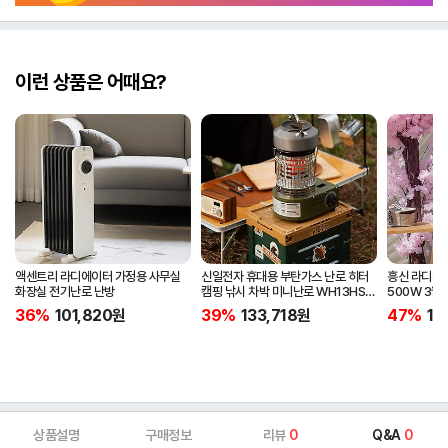
이런 상품은 어때요?
액센트리 라디에이터 가정용 사무실
신일전자 휴대용 부탄가스 난로 히터
흥신 라디에이
화장실 전기난로 난방
캠핑 낚시 차박 미니난로 WH13HS
500W 3월
P220HS
신규런칭
36%
101,820
원
39%
133,718
원
47%
12
상품설명
구매정보
리뷰
0
Q&A
0