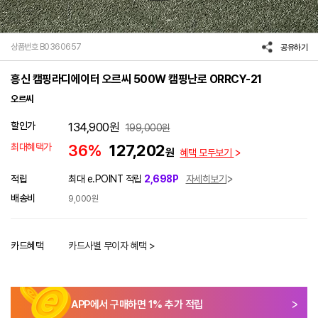
상품번호 B0360657
공유하기
흥신 캠핑라디에이터 오르씨 500W 캠핑난로 ORRCY-21
오르씨
할인가
134,900
원
199,000
원
최대혜택가
36%
127,202
원
혜택 모두보기
적립
최대 e.POINT 적립
2,698P
자세히보기
배송비
9,000원
카드혜택
카드사별 무이자 혜택 >
APP에서 구매하면
1
% 추가 적립