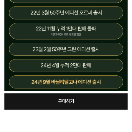
구매하기
[필수] 옵션
장
총 상품 금액
134,900
원