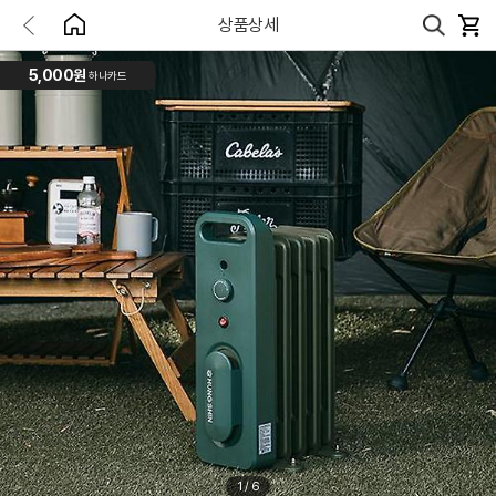
상품상세
5,000원
하나카드
1
/
6