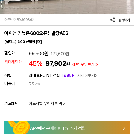
상품번호 B0360862
공유하기
아이앤 키높은600오픈신발장AES
[몰디브] 600 신발장 [대]
할인가
99,900
원
177,600
원
최대혜택가
45%
97,902
원
혜택 모두보기
적립
최대 e.POINT 적립
1,998P
자세히보기
배송비
무료배송
카드혜택
카드사별 무이자 혜택 >
APP에서 구매하면
1
% 추가 적립