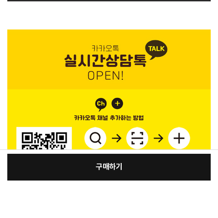
구매하기
[필수] 색상
장
총 상품 금액
99,900
원