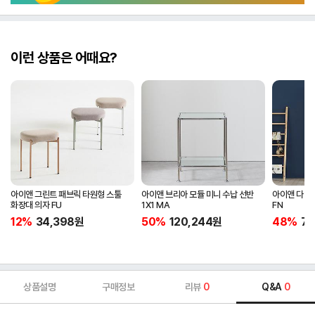
이런 상품은 어때요?
아이앤 그린트 패브릭 타원형 스툴
아이앤 브리아 모듈 미니 수납 선반
아이앤 다앤
화장대 의자 FU
1X1 MA
FN
12%
34,398
원
50%
120,244
원
48%
74
상품설명
구매정보
리뷰
0
Q&A
0