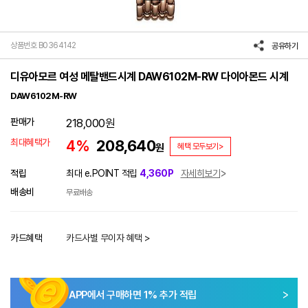
상품번호 B0364142
공유하기
디유아모르 여성 메탈밴드시계 DAW6102M-RW 다이아몬드 시계
DAW6102M-RW
판매가
218,000
원
최대혜택가
4%
208,640
원
혜택 모두보기>
적립
최대 e.POINT 적립
4,360P
자세히보기
배송비
무료배송
카드혜택
카드사별 무이자 혜택 >
APP에서 구매하면
1
% 추가 적립