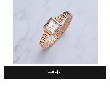
구매하기
[필수] 단품
장
총 상품 금액
218,000
원
바
바