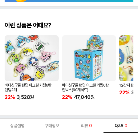
이런 상품은 어때요?
바다친구들 랜덤 아크릴 키링6탄
바다친구들 랜덤 아크릴 키링6탄
12간지 랜덤
랜덤2개
인박스(60개세트)
22%
3,
22%
3,528
원
22%
47,040
원
상품설명
구매정보
리뷰
0
Q&A
0