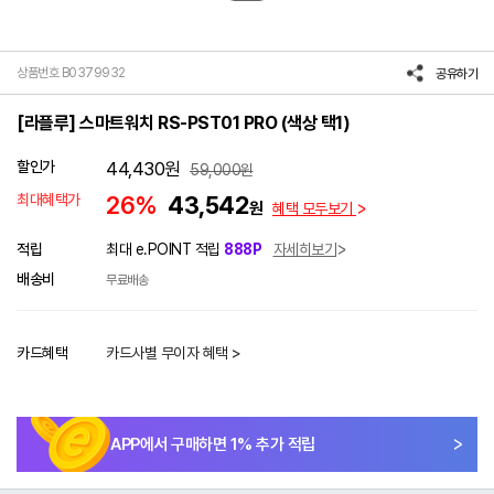
상품번호 B0379932
공유하기
[라플루] 스마트워치 RS-PST01 PRO (색상 택1)
할인가
44,430
원
59,000
원
최대혜택가
26%
43,542
원
혜택 모두보기
적립
최대 e.POINT 적립
888P
자세히보기
배송비
무료배송
카드혜택
카드사별 무이자 혜택 >
APP에서 구매하면
1
% 추가 적립