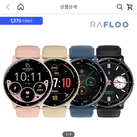
상품상세
1,370
쿠폰할인
1
/
4