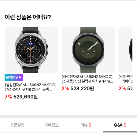
이런 상품은 어때요?
[삼성전자/SM-L350NZSAKOO]
[신제품] 삼
온라인 단독
[신제품] 삼성 갤럭시 워치9 44mm
그라파이트
[삼성전자/SM-L500NZKAKOO]
실버
2%
528,220
원
2%
528
삼성 갤럭시 워치8 클래식 블랙
(블루투스)
7%
529,690
원
상품설명
구매정보
리뷰
0
Q&A
0