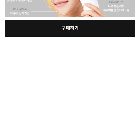
구매하기
[필수] 옵션
장
총 상품 금액
228,000
원
바
바
구
로
니
구
매
상품정보제공고시
품명 및 모델명
UP5 / UP5-PSC-5000