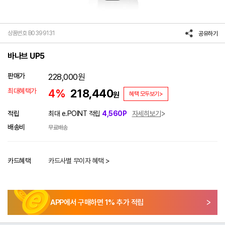
상품번호 B0399131
공유하기
바나브 UP5
판매가
228,000
원
최대혜택가
4%
218,440
원
혜택 모두보기>
적립
최대 e.POINT 적립
4,560P
자세히보기
배송비
무료배송
카드혜택
카드사별 무이자 혜택 >
APP에서 구매하면
1
% 추가 적립