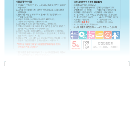
상품정보제공고시
모델명
RT-11-86SR
크기/무게
29cmx86cm (내경x외경) / 639g
색상
상세 정보 참조