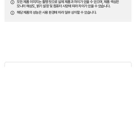
모든 제품 이미지는 촬영 컷으로 실제 제품과 차이가 있을 수 있으며, 제품 색상은
모니터 해상도, 밝기 설정 및 컴퓨터 사양에 따라 차이가 있을 수 있습니다.
해당 제품의 성능은 사용 환경에 따라 일부 상이할 수 있습니다.
상품정보제공고시
모델명
RT-HD412 BF
크기/무게
24cmx74cm (내경x외경) / 534g
색상
상세참조