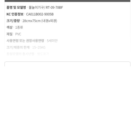
상품정보제공고시
모델명
RT-09-78BF
크기/무게
28cmx75cm (내경x외경) / 641g
색상
블루