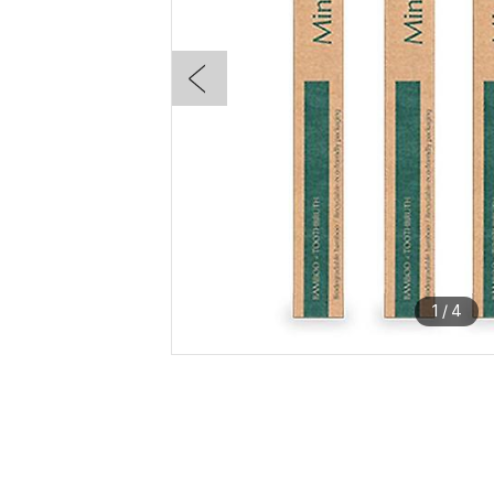
1
/
4