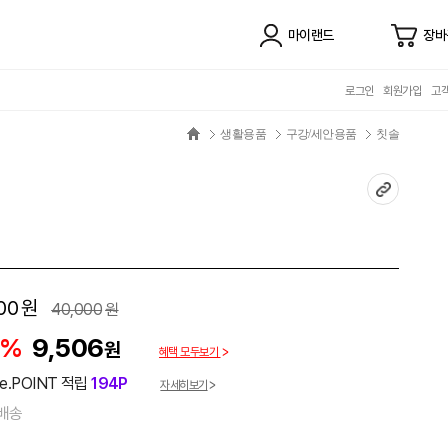
마이랜드
장바
로그인
회원가입
고
생활용품
구강/세안용품
칫솔
00
원
40,000
원
6%
9,506
원
혜택 모두보기
e.POINT 적립
194P
자세히보기
배송