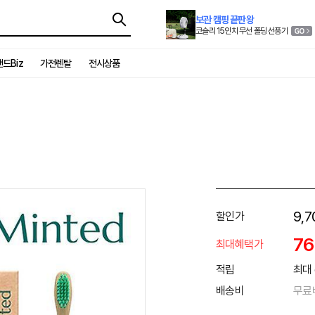
보관 캠핑 끝판왕
코슬리 15인치 무선 폴딩 선풍기
드Biz
가전렌탈
전시상품
9,7
할인가
7
최대혜택가
적립
최대 
배송비
무료