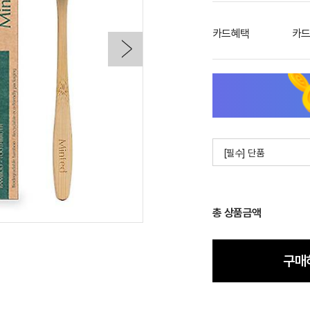
카드혜택
카드
[필수] 단품
총 상품금액
구매