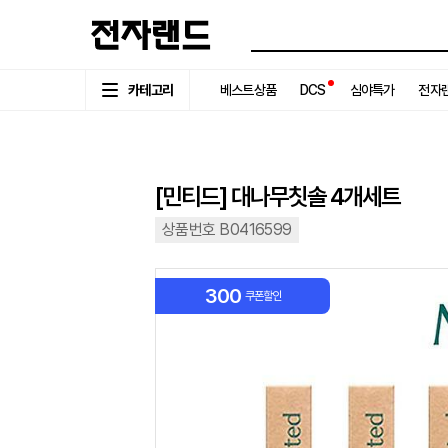
카테고리
베스트상품
DCS
심야특가
전자랜
[민티드] 대나무칫솔 4개세트
상품번호 B0416599
300
쿠폰할인