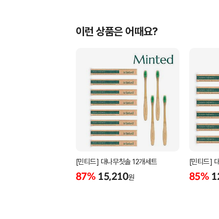
이런 상품은 어때요?
[민티드] 대나무칫솔 12개세트
[민티드] 
87%
15,210
85%
1
원