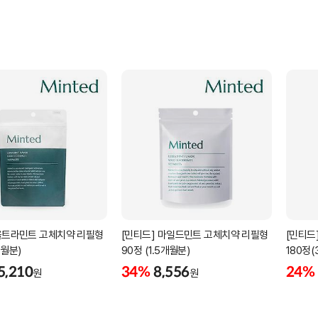
 울트라민트 고체치약 리필형
[민티드] 마일드민트 고체치약 리필형
[민티드
개월분)
90정 (1.5개월분)
180정
5,210
34%
8,556
24%
원
원