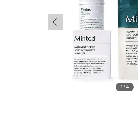
1
/
4