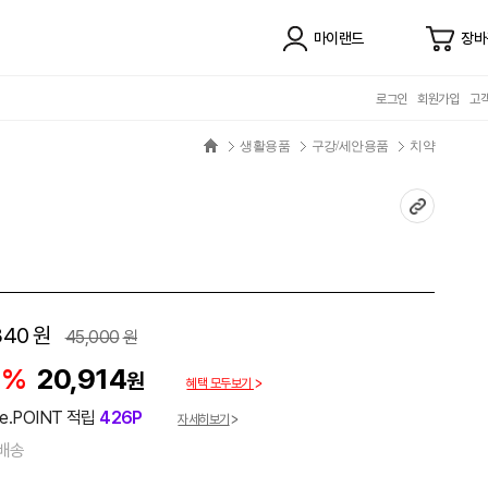
마이랜드
장바
로그인
회원가입
고
생활용품
구강/세안용품
치약
340
원
45,000
원
4%
20,914
원
혜택 모두보기
e.POINT 적립
426P
자세히보기
배송