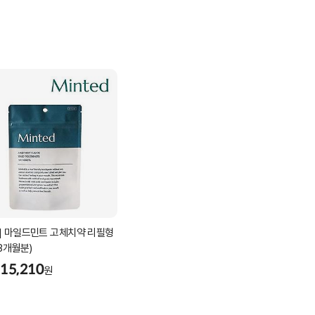
] 마일드민트 고체치약 리필형
(3개월분)
15,210
원