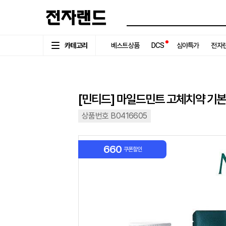
카테고리
베스트상품
DCS
심야특가
전자랜
[민티드] 마일드민트 고체치약 기본형 
상품번호 B0416605
660
쿠폰할인