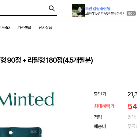
보관 캠핑 끝판왕
코슬리 15인치 무선 폴딩 선풍기
드Biz
가전렌탈
전시상품
90정 + 리필형 180정(4.5개월분)
21,
할인가
5
최대혜택가
적립
최대 
배송비
무료