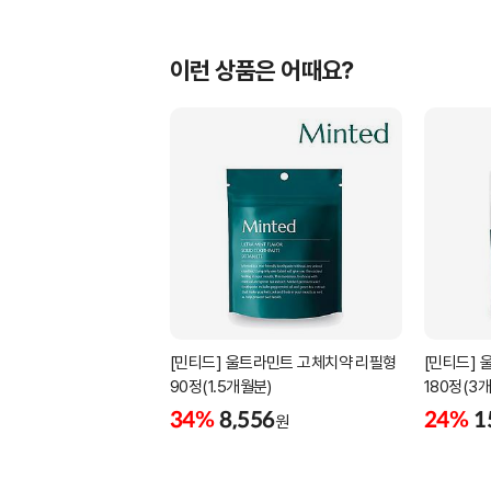
이런 상품은 어때요?
[민티드] 울트라민트 고체치약 리필형
[민티드]
90정(1.5개월분)
180정(3
34%
8,556
24%
1
원