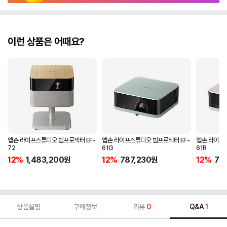
이런 상품은 어때요?
엡손 라이프스튜디오 빔프로젝터 EF-
엡손 라이프스튜디오 빔프로젝터 EF-
엡손 라이프스
72
61G
61R
12%
1,483,200
원
12%
787,230
원
12%
78
상품설명
구매정보
리뷰
0
Q&A
1