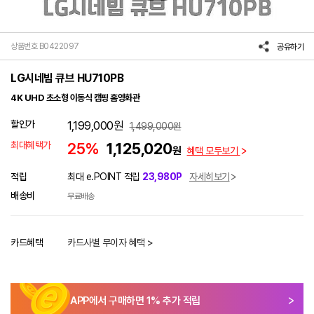
상품번호 B0422097
공유하기
LG시네빔 큐브 HU710PB
4K UHD 초소형 이동식 캠핑 홈영화관
할인가
1,199,000
원
1,499,000
원
최대혜택가
25%
1,125,020
원
혜택 모두보기
적립
최대 e.POINT 적립
23,980P
자세히보기
배송비
무료배송
카드혜택
카드사별 무이자 혜택 >
APP에서 구매하면
1
% 추가 적립