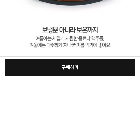
구매하기
[필수] 옵션
장
총 상품 금액
25,200
원
바
바
구
로
니
구