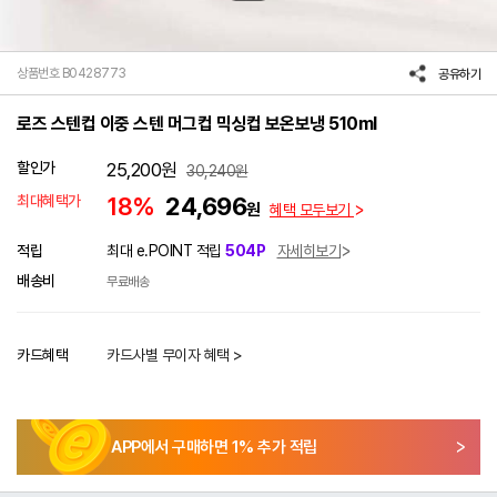
상품번호 B0428773
공유하기
로즈 스텐컵 이중 스텐 머그컵 믹싱컵 보온보냉 510ml
할인가
25,200
원
30,240
원
최대혜택가
18%
24,696
원
혜택 모두보기
적립
최대 e.POINT 적립
504P
자세히보기
배송비
무료배송
카드혜택
카드사별 무이자 혜택 >
APP에서 구매하면
1
% 추가 적립