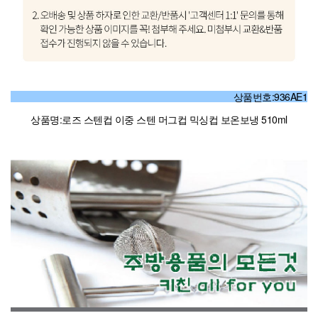
상품번호:936AE1
상품명:로즈 스텐컵 이중 스텐 머그컵 믹싱컵 보온보냉 510ml