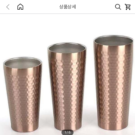
상품상세
1
/
8