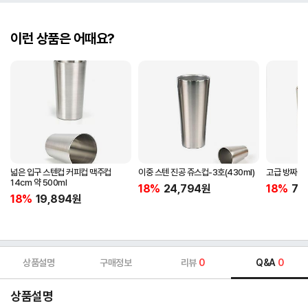
이런 상품은 어때요?
넓은 입구 스텐컵 커피컵 맥주컵
이중 스텐 진공 쥬스컵-3호(430ml)
고급 방짜유기
14cm 약 500ml
18%
24,794
원
18%
74
18%
19,894
원
상품설명
구매정보
리뷰
0
Q&A
0
상품설명