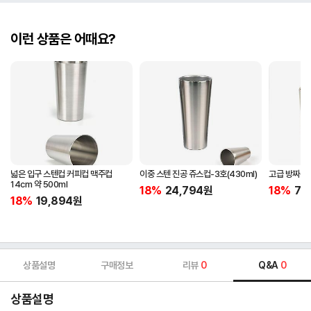
이런 상품은 어때요?
넓은 입구 스텐컵 커피컵 맥주컵
이중 스텐 진공 쥬스컵-3호(430ml)
고급 방짜유기
14cm 약 500ml
18%
24,794
원
18%
74
18%
19,894
원
상품설명
구매정보
리뷰
0
Q&A
0
상품설명