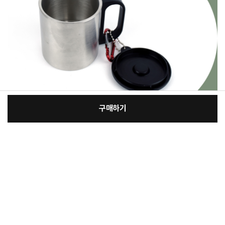
구매하기
:
본품
장
9,000원
총 상품 금액
9,000
원
바
바
구
로
니
구