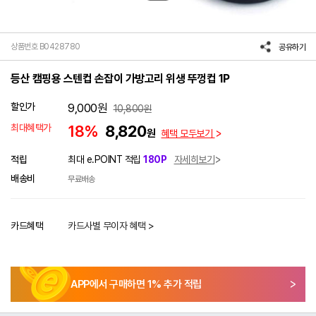
상품번호 B0428780
공유하기
등산 캠핑용 스텐컵 손잡이 가방고리 위생 뚜껑컵 1P
할인가
9,000
원
10,800
원
최대혜택가
18%
8,820
원
혜택 모두보기
적립
최대 e.POINT 적립
180P
자세히보기
배송비
무료배송
카드혜택
카드사별 무이자 혜택 >
APP에서 구매하면
1
% 추가 적립