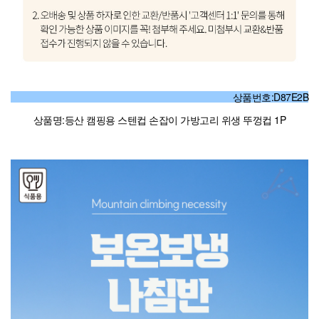
상품번호:D87E2B
상품명:등산 캠핑용 스텐컵 손잡이 가방고리 위생 뚜껑컵 1P