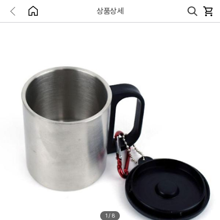
상품상세
1
/
8