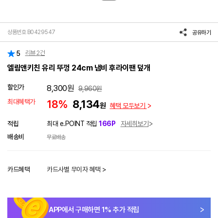
상품번호 B0429547
공유하기
리뷰
2
건
5
엘림앤키친 유리 뚜껑 24cm 냄비 후라이팬 덮개
할인가
8,300
원
9,960
원
최대혜택가
18%
8,134
원
혜택 모두보기
적립
최대 e.POINT 적립
166P
자세히보기
배송비
무료배송
카드혜택
카드사별 무이자 혜택 >
APP에서 구매하면
1
% 추가 적립