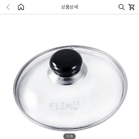
상품상세
1
/
8