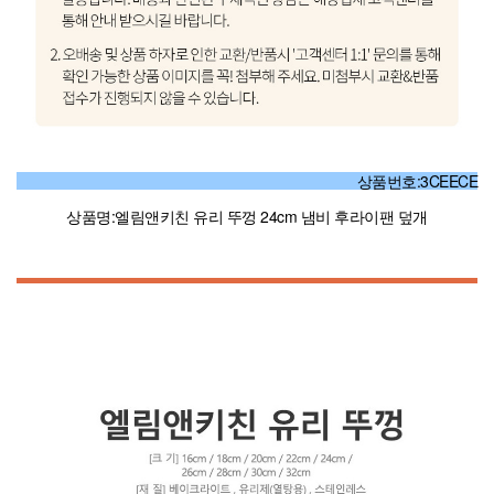
상품번호:3CEECE
상품명:엘림앤키친 유리 뚜껑 24cm 냄비 후라이팬 덮개