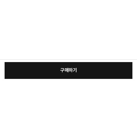
구매하기
:
본품
장
8,300원
총 상품 금액
8,300
원
바
바
구
로