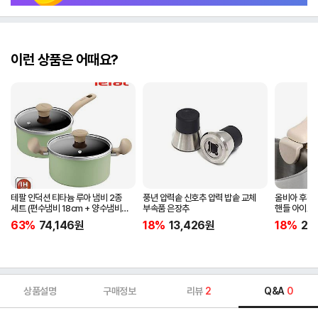
이런 상품은 어때요?
테팔 인덕션 티타늄 루아 냄비 2종
풍년 압력솥 신호추 압력 밥솥 교체
올비아 후라
세트 (편수냄비 18cm + 양수냄비
부속품 은장추
핸들 아이보
20cm)
63%
74,146
원
18%
13,426
원
18%
20
상품설명
구매정보
리뷰
2
Q&A
0