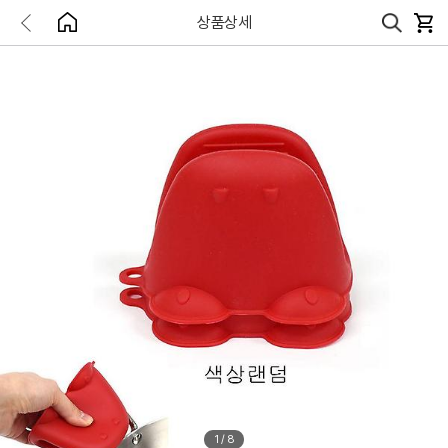
상품상세
1
/
8