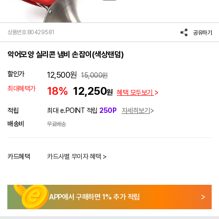
상품번호 B0429581
공유하기
악어모양 실리콘 냄비 손잡이(색상랜덤)
할인가
12,500
원
15,000
원
최대혜택가
18%
12,250
원
혜택 모두보기
적립
최대 e.POINT 적립
250P
자세히보기
배송비
무료배송
카드혜택
카드사별 무이자 혜택 >
APP에서 구매하면
1
% 추가 적립