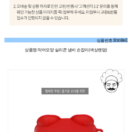
상품번호:B30B6E
상품명:악어모양 실리콘 냄비 손잡이(색상랜덤)