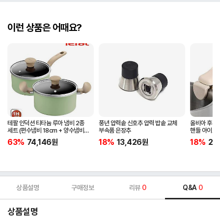
이런 상품은 어때요?
테팔 인덕션 티타늄 루아 냄비 2종
풍년 압력솥 신호추 압력 밥솥 교체
올비아 후라
세트 (편수냄비 18cm + 양수냄비
부속품 은장추
핸들 아이보
20cm)
63%
74,146
원
18%
13,426
원
18%
20
상품설명
구매정보
리뷰
0
Q&A
0
상품설명