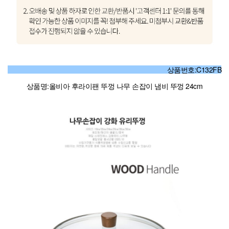
상품번호:C132FB
상품명:올비아 후라이팬 뚜껑 나무 손잡이 냄비 뚜껑 24cm