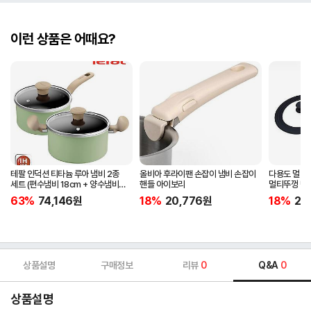
이런 상품은 어때요?
테팔 인덕션 티타늄 루아 냄비 2종
올비아 후라이팬 손잡이 냄비 손잡이
다용도 멀티
세트 (편수냄비 18cm + 양수냄비
핸들 아이보리
멀티뚜껑 방
20cm)
63%
74,146
원
18%
20,776
원
18%
23
상품설명
구매정보
리뷰
0
Q&A
0
상품설명