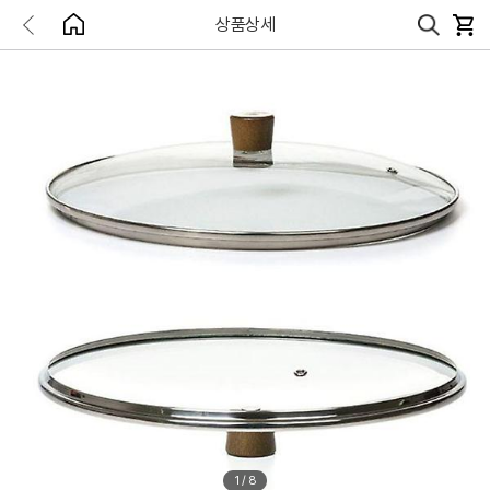
상품상세
1
/
8