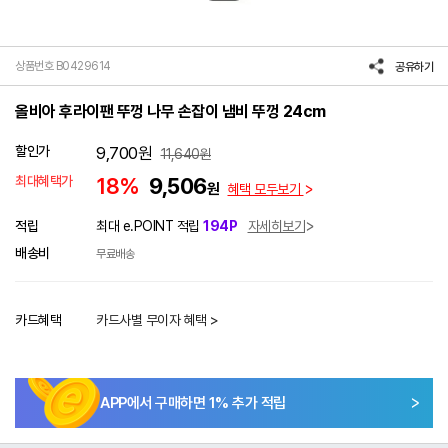
상품번호 B0429614
공유하기
올비아 후라이팬 뚜껑 나무 손잡이 냄비 뚜껑 24cm
할인가
9,700
원
11,640
원
최대혜택가
18%
9,506
원
혜택 모두보기
적립
최대 e.POINT 적립
194P
자세히보기
배송비
무료배송
카드혜택
카드사별 무이자 혜택 >
APP에서 구매하면
1
% 추가 적립