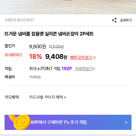
상품번호 B0429667
공유하기
뜨거운 냄비를 잡을땐 실리콘 냄비손잡이 2P세트
할인가
9,600
원
11,520
원
최대혜택가
18%
9,408
원
혜택 모두보기
적립
최대 e.POINT 적립
192P
자세히보기
배송비
무료배송
카드혜택
카드사별 무이자 혜택 >
APP에서 구매하면
1
% 추가 적립