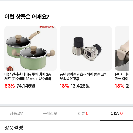
이런 상품은 어때요?
테팔 인덕션 티타늄 루아 냄비 2종
풍년 압력솥 신호추 압력 밥솥 교체
올비아 후라
세트 (편수냄비 18cm + 양수냄비
부속품 은장추
핸들 아이보
20cm)
63%
74,146
원
18%
13,426
원
18%
20
상품설명
구매정보
리뷰
0
Q&A
0
상품설명