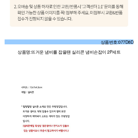
상품번호:077D8D
상품명:뜨거운 냄비를 잡을땐 실리콘 냄비손잡이 2P세트