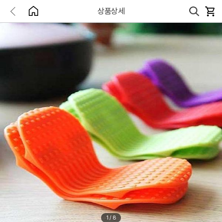
상품상세
1
/
8