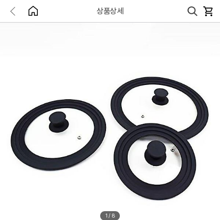
상품상세
1
/
8