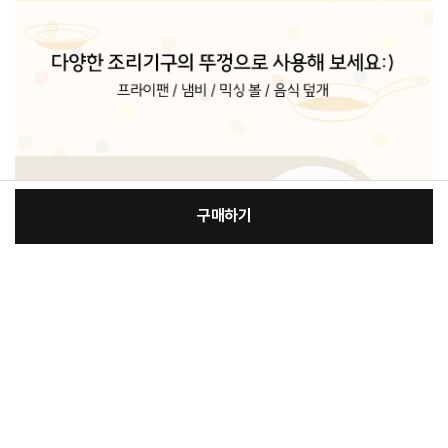
구매하기
:
본품
장
23,600원
총 상품 금액
23,600
원
바
바
구
로
니
구