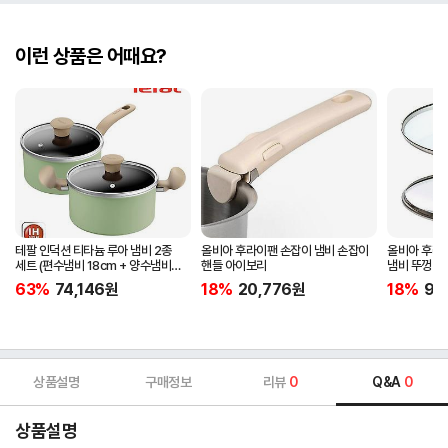
이런 상품은 어때요?
테팔 인덕션 티타늄 루아 냄비 2종
올비아 후라이팬 손잡이 냄비 손잡이
올비아 후라
세트 (편수냄비 18cm + 양수냄비
핸들 아이보리
냄비 뚜껑 1
20cm)
63%
74,146
원
18%
20,776
원
18%
9,1
상품설명
구매정보
리뷰
0
Q&A
0
상품설명