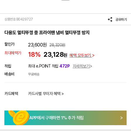
상품번호 B0429727
공유하기
다용도 멀티뚜껑 중 프라이팬 냄비 멀티뚜껑 방지
할인가
23,600
원
28,320
원
최대혜택가
18%
23,128
원
혜택 모두보기
적립
최대 e.POINT 적립
472P
자세히보기
배송비
무료배송
카드혜택
카드사별 무이자 혜택 >
APP에서 구매하면
1
% 추가 적립