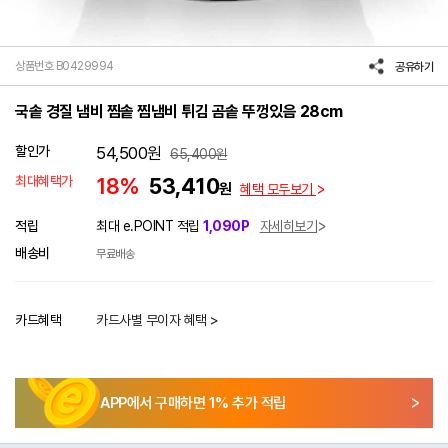
상품번호 B0429994
공유하기
국솥 경질 냄비 찜솥 찜냄비 튀김 곰솥 뚜껑있음 28cm
할인가
54,500
원
65,400
원
최대혜택가
18%
53,410
원
혜택 모두보기
적립
최대 e.POINT 적립
1,090P
자세히보기
배송비
무료배송
카드혜택
카드사별 무이자 혜택 >
APP에서 구매하면
1
% 추가 적립