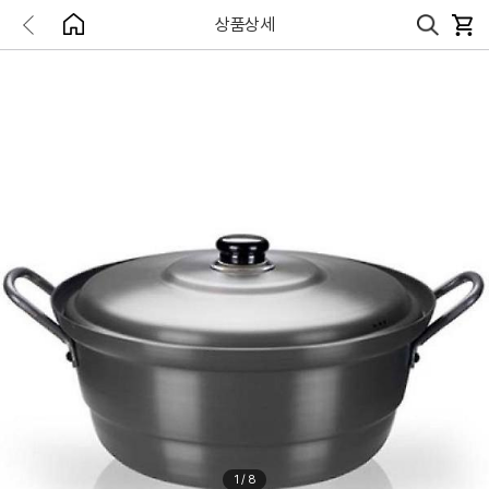
상품상세
1
/
8