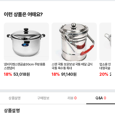
이런 상품은 어때요?
냄비지벤스텐곰솥30cm 주방용품
스텐 국통 보온보냉 국통 배달 급식
업소용 인덕
스텐냄비
국통 육수통 특대
대형국솥 45c
18%
53,018
원
18%
91,140
원
20%
27
상품설명
구매정보
리뷰
0
Q&A
0
상품설명