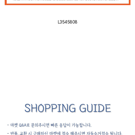
L3545808
#주방용품 #양수냄비 #다용도냄비 #업소용냄비 #가정용냄비 #요리냄비 #튀김
냄비 #주방냄비 #알루미늄냄비 #조리냄비