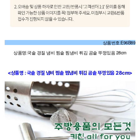
상품번호:E96B89
상품명:국솥 경질 냄비 찜솥 찜냄비 튀김 곰솥 뚜껑있음 28cm
<상품명 : 국솥 경질 냄비 찜솥 찜냄비 튀김 곰솥 뚜껑있음 28cm>