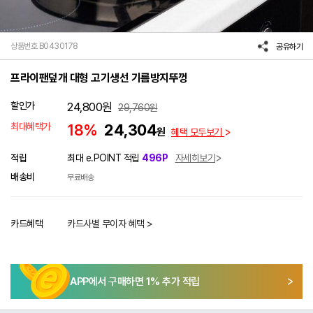
상품번호 B0430178
공유하기
프라이팬덮개 대형 고기생선 기름방지뚜껑
할인가
24,800
원
29,760
원
최대혜택가
18%
24,304
원
혜택 모두보기
적립
최대 e.POINT 적립
496P
자세히보기
배송비
무료배송
카드혜택
카드사별 무이자 혜택 >
APP에서 구매하면
1
% 추가 적립