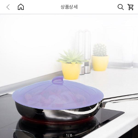
상품상세
1
/
8