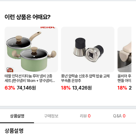
이런 상품은 어때요?
테팔 인덕션 티타늄 루아 냄비 2종
풍년 압력솥 신호추 압력 밥솥 교체
올비아 후라
세트 (편수냄비 18cm + 양수냄비
부속품 은장추
핸들 아이보
20cm)
63%
74,146
원
18%
13,426
원
18%
20
상품설명
구매정보
리뷰
0
Q&A
0
상품설명