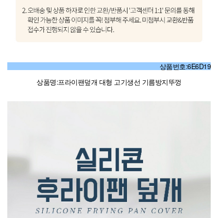
상품번호:6E6D19
상품명:프라이팬덮개 대형 고기생선 기름방지뚜껑