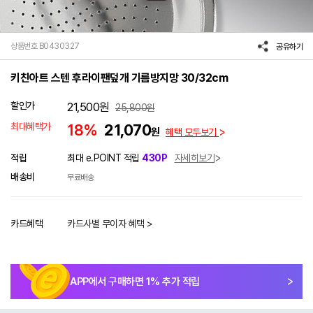
상품번호 B0430327
공유하기
키친아트 스텐 후라이팬덮개 기름방지망 30/32cm
할인가
21,500
원
25,800
원
최대혜택가
18%
21,070
원
혜택 모두보기
적립
최대 e.POINT 적립
430P
자세히보기
배송비
무료배송
카드혜택
카드사별 무이자 혜택 >
APP에서 구매하면
1
% 추가 적립