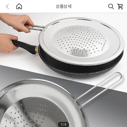
상품상세
1
/
8