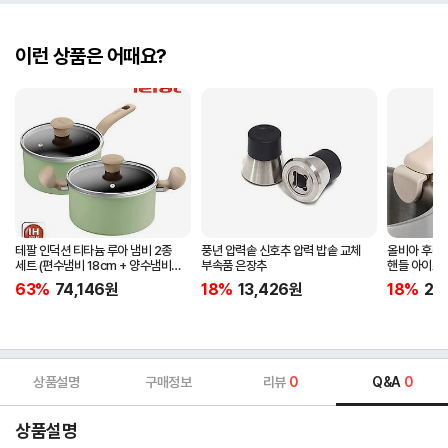
이런 상품은 어때요?
테팔 인덕션 티타늄 루아 냄비 2종
풍년 압력솥 신호추 압력 밥솥 교체
올비아 후라
세트 (편수냄비 18cm + 양수냄비
부속품 은장추
핸들 아이보
20cm)
63%
74,146
원
18%
13,426
원
18%
20
상품설명
구매정보
리뷰
0
Q&A
0
상품설명