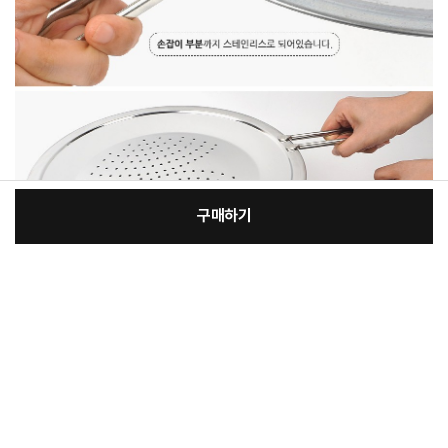
구매하기
[필수] 옵션
장
총 상품 금액
21,500
원
바
바
구
로
니
구