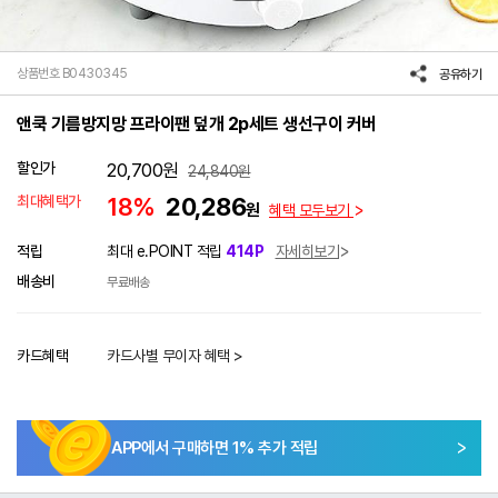
상품번호 B0430345
공유하기
앤쿡 기름방지망 프라이팬 덮개 2p세트 생선구이 커버
할인가
20,700
원
24,840
원
최대혜택가
18%
20,286
원
혜택 모두보기
적립
최대 e.POINT 적립
414P
자세히보기
배송비
무료배송
카드혜택
카드사별 무이자 혜택 >
APP에서 구매하면
1
% 추가 적립