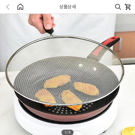
상품상세
1
/
8