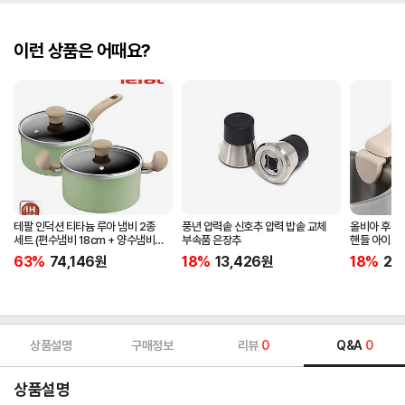
이런 상품은 어때요?
테팔 인덕션 티타늄 루아 냄비 2종
풍년 압력솥 신호추 압력 밥솥 교체
올비아 후라
세트 (편수냄비 18cm + 양수냄비
부속품 은장추
핸들 아이보
20cm)
63%
74,146
원
18%
13,426
원
18%
20
상품설명
구매정보
리뷰
0
Q&A
0
상품설명