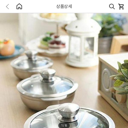
상품상세
1
/
8