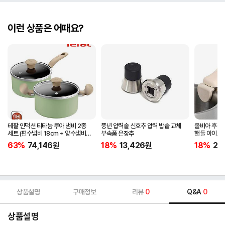
이런 상품은 어때요?
테팔 인덕션 티타늄 루아 냄비 2종
풍년 압력솥 신호추 압력 밥솥 교체
올비아 후라
세트 (편수냄비 18cm + 양수냄비
부속품 은장추
핸들 아이보
20cm)
63%
74,146
원
18%
13,426
원
18%
20
상품설명
구매정보
리뷰
0
Q&A
0
상품설명