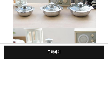
구매하기
[필수] 옵션
장
총 상품 금액
57,600
원
바
바
구
로
니
구