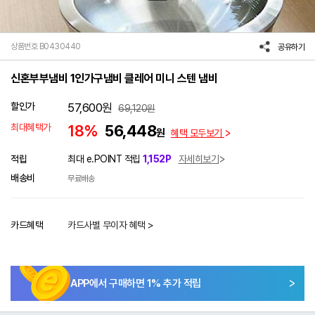
상품번호 B0430440
공유하기
신혼부부냄비 1인가구냄비 클레어 미니 스텐 냄비
할인가
57,600
원
69,120
원
최대혜택가
18%
56,448
원
혜택 모두보기
적립
최대 e.POINT 적립
1,152P
자세히보기
배송비
무료배송
카드혜택
카드사별 무이자 혜택 >
APP에서 구매하면
1
% 추가 적립