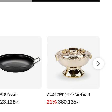
골냄비30cm
업소용 방짜유기 신선로세트 대
업소
23,128
21%
380,136
22
원
원