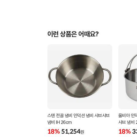
이런 상품은 어때요?
스텐 전골 냄비 인덕션 냄비 샤브샤브
올비아 인덕
냄비 IH 26cm
샤브 냄비 
18%
51,254
18%
3
원