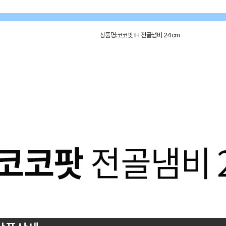
상품명:코코팟 IH 전골냄비 24cm