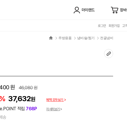
마이랜드
장바
로그인
회원가입
고
주방용품
냄비/솥/찜기
전골냄비
,400
원
46,080
원
8%
37,632
원
혜택 모두보기
e.POINT 적립
768P
자세히보기
배송