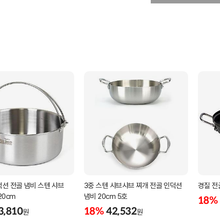
션 전골 냄비 스텐 샤브
3중 스텐 샤브샤브 찌개 전골 인덕션
경질 전
20cm
냄비 20cm 5호
18%
3,810
18%
42,532
원
원