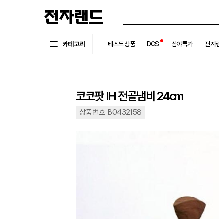
카테고리
베스트상품
DCS
심야특가
전자랜
코코팟 IH 전골냄비 24cm
상품번호 B0432158