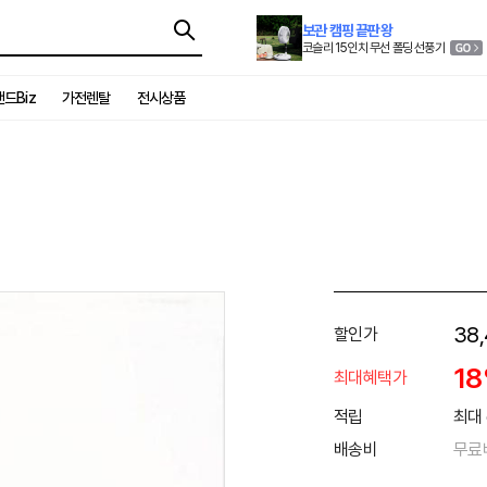
보관 캠핑 끝판왕
코슬리 15인치 무선 폴딩 선풍기
드Biz
가전렌탈
전시상품
38
할인가
1
최대혜택가
적립
최대 
배송비
무료