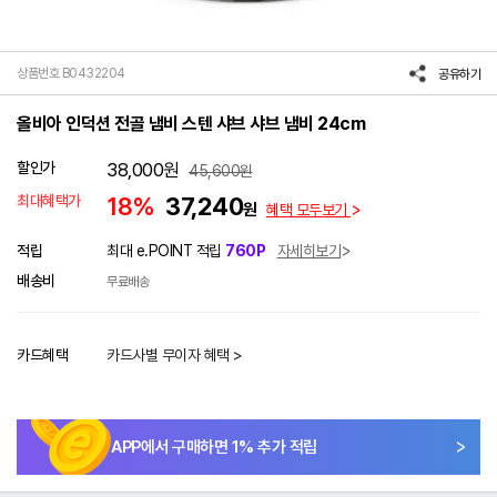
상품번호 B0432204
공유하기
올비아 인덕션 전골 냄비 스텐 샤브 샤브 냄비 24cm
할인가
38,000
원
45,600
원
최대혜택가
18%
37,240
원
혜택 모두보기
적립
최대 e.POINT 적립
760P
자세히보기
배송비
무료배송
카드혜택
카드사별 무이자 혜택 >
APP에서 구매하면
1
% 추가 적립