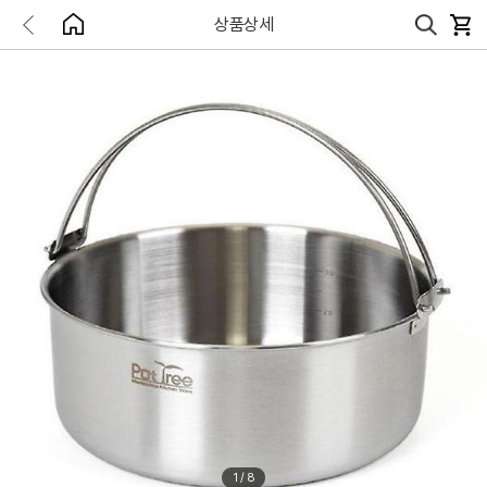
상품상세
1
/
8