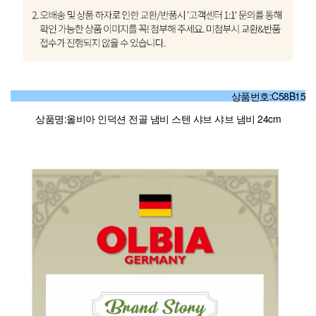
상품번호:C58B15
상품명:올비아 인덕션 전골 냄비 스텐 샤브 샤브 냄비 24cm