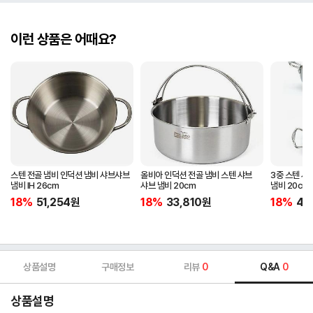
이런 상품은 어때요?
스텐 전골 냄비 인덕션 냄비 샤브샤브
올비아 인덕션 전골 냄비 스텐 샤브
3중 스텐 샤
냄비 IH 26cm
샤브 냄비 20cm
냄비 20cm 
18%
51,254
원
18%
33,810
원
18%
42
상품설명
구매정보
리뷰
0
Q&A
0
상품설명