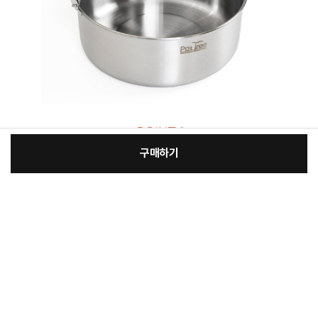
구매하기
[필수] 옵션
장
총 상품 금액
38,000
원
바
바
구
로
니
구