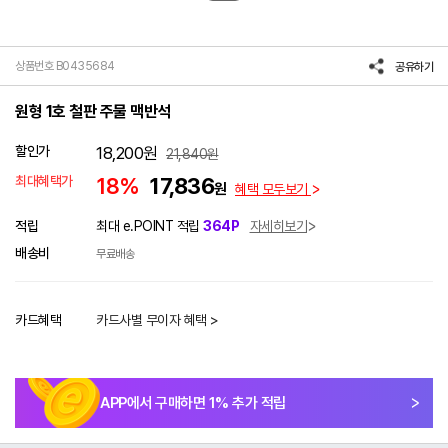
상품번호 B0435684
공유하기
원형 1호 철판 주물 맥반석
할인가
18,200
원
21,840
원
최대혜택가
18%
17,836
원
혜택 모두보기
적립
최대 e.POINT 적립
364P
자세히보기
배송비
무료배송
카드혜택
카드사별 무이자 혜택 >
APP에서 구매하면
1
% 추가 적립