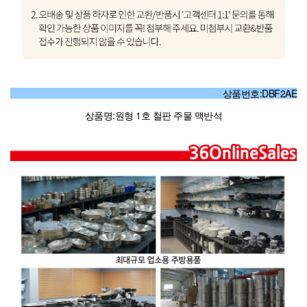
상품번호:DBF2AE
상품명:원형 1호 철판 주물 맥반석