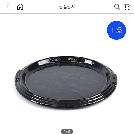
상품상세
1
/
8