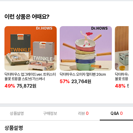
이런 상품은 어때요?
닥터하우스 업그레이드ver. 트위스터
닥터하우스 오미자 멀티팬 20cm
닥터하우스 업
불꽃 트윙클 스토브/가스버너
불꽃 트윙클 
57%
23,764
원
캠핑버너
49%
75,872
원
48%
57
상품설명
구매정보
리뷰
0
Q&A
0
상품설명