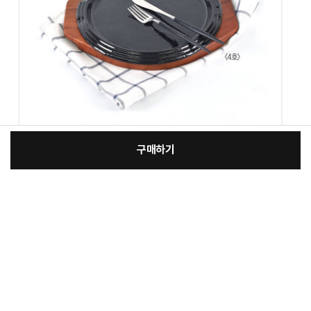
구매하기
:
본품
장
18,200원
총 상품 금액
18,200
원
바
바
구
로
니
구