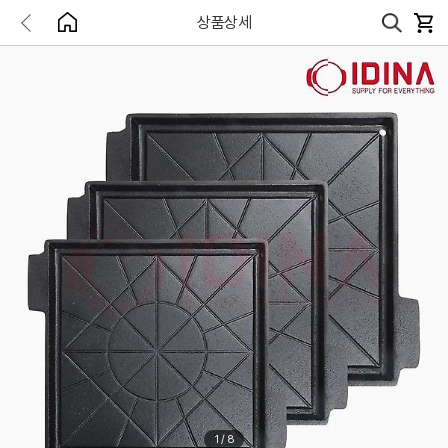
상품상세
1
/
8