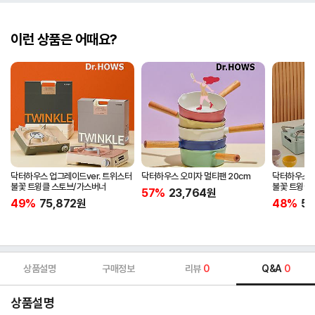
이런 상품은 어때요?
닥터하우스 업그레이드ver. 트위스터
닥터하우스 오미자 멀티팬 20cm
닥터하우스 업
불꽃 트윙클 스토브/가스버너
불꽃 트윙클 
57%
23,764
원
캠핑버너
49%
75,872
원
48%
57
상품설명
구매정보
리뷰
0
Q&A
0
상품설명