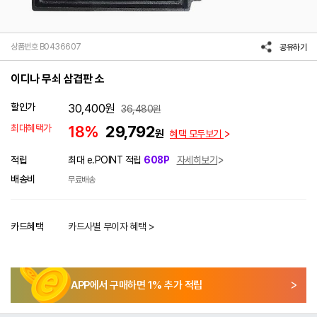
상품번호 B0436607
공유하기
이디나 무쇠 삼겹판 소
할인가
30,400
원
36,480
원
최대혜택가
18%
29,792
원
혜택 모두보기
적립
최대 e.POINT 적립
608P
자세히보기
배송비
무료배송
카드혜택
카드사별 무이자 혜택 >
APP에서 구매하면
1
% 추가 적립