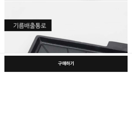
구매하기
:
본품
장
30,400원
총 상품 금액
30,400
원
바
바
구
로
니
구