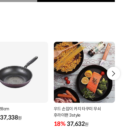
28cm
우드 손잡이 카지 타쿠미 무쇠
중식
후라이팬 3style
튀김
37,338
원
18%
37,632
18
원