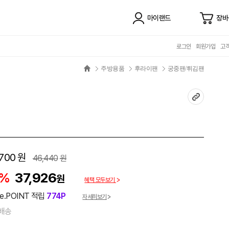
마이랜드
장바
로그인
회원가입
고
주방용품
후라이팬
궁중팬/튀김팬
700
원
46,440
원
8%
37,926
원
혜택 모두보기
e.POINT 적립
774P
자세히보기
배송