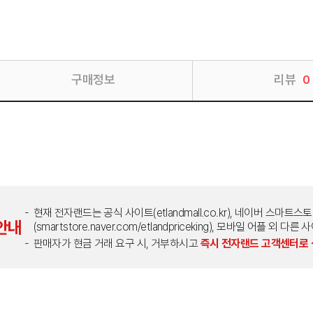
구매정보
리뷰
0
현재 전자랜드는 공식 사이트(etlandmall.co.kr), 네이버 스마트스
안내
(smartstore.naver.com/etlandpriceking), 모바일 어플 
판매자가 현금 거래 요구 시, 거부하시고
즉시 전자랜드 고객센터로