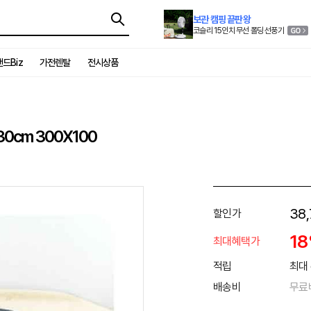
보관 캠핑 끝판왕
코슬리 15인치 무선 폴딩 선풍기
드Biz
가전렌탈
전시상품
cm 300X100
38,
할인가
1
최대혜택가
적립
최대 
배송비
무료