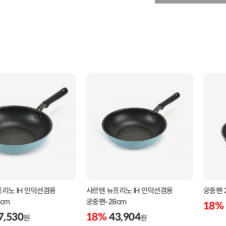
리노 IH 인덕션겸용
샤르텐 뉴프리노 IH 인덕션겸용
궁중팬 
cm
궁중팬-28cm
18%
7,530
18%
43,904
원
원