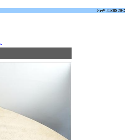
상품번호:B9829C
>