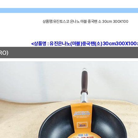
상품명:유진토스코 은나노 마블 중국팬 소 30cm 300X100
<상품명 : 유진은나노(마블)중국팬(소)30cm300X100