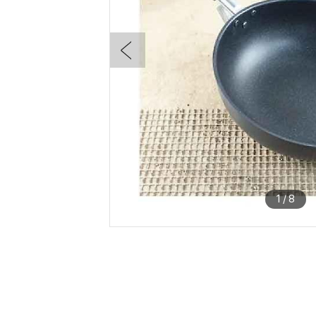
1
/
8