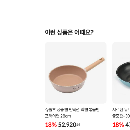
이런 상품은 어때요?
슈톨츠 궁중팬 인덕션 웍팬 볶음팬
샤르텐 뉴프
프라이팬 28cm
궁중팬-30
18%
52,920
18%
4
원