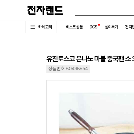
카테고리
베스트상품
DCS
심야특가
전자랜
유진토스코 은나노 마블 중국팬 소 30
상품번호 B0438954