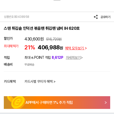
상품번호 B0438958
공유하기
스텐 튀김솥 인덕션 볶음팬 튀김팬 냄비 IH 620호
할인가
430,600
원
516,720
원
최대혜택가
21%
406,988
원
혜택 모두보기
적립
최대 e.POINT 적립
8,612P
자세히보기
배송비
무료배송
카드혜택
카드사별 무이자 혜택 >
APP에서 구매하면
1
% 추가 적립