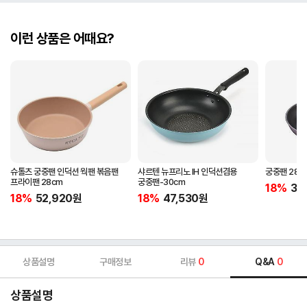
이런 상품은 어때요?
슈톨츠 궁중팬 인덕션 웍팬 볶음팬
샤르텐 뉴프리노 IH 인덕션겸용
궁중팬 28c
프라이팬 28cm
궁중팬-30cm
18%
37
18%
52,920
원
18%
47,530
원
상품설명
구매정보
리뷰
0
Q&A
0
상품설명