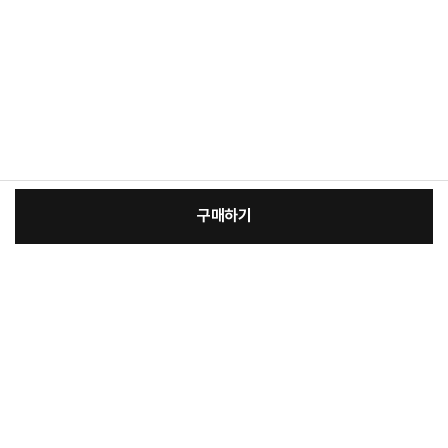
구매하기
:
본품
장
45,100원
총 상품 금액
45,100
원
바
바
구
로
니
구