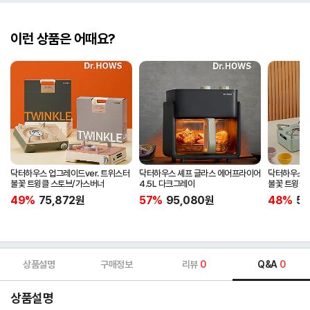
이런 상품은 어때요?
닥터하우스 업그레이드ver. 트위스터
닥터하우스 셰프 글라스 에어프라이어
닥터하우스 업
불꽃 트윙클 스토브/가스버너
4.5L 다크그레이
불꽃 트윙클 
캠핑버너
49%
75,872
원
57%
95,080
원
48%
57
상품설명
구매정보
리뷰
0
Q&A
0
상품설명