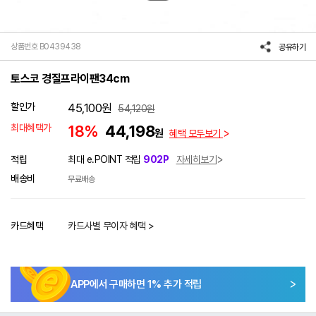
상품번호 B0439438
공유하기
토스코 경질프라이팬34cm
할인가
45,100
원
54,120
원
최대혜택가
18%
44,198
원
혜택 모두보기
적립
최대 e.POINT 적립
902P
자세히보기
배송비
무료배송
카드혜택
카드사별 무이자 혜택 >
APP에서 구매하면
1
% 추가 적립