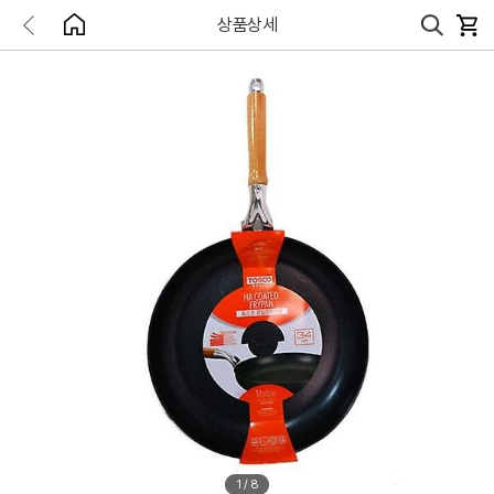
상품상세
1
/
8