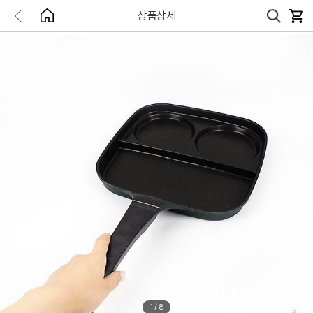
상품상세
1
/
8