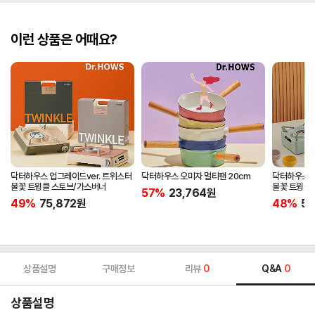
이런 상품은 어때요?
닥터하우스 업그레이드ver. 트위스터
닥터하우스 오미자 멀티팬 20cm
닥터하우스 업
불꽃 트윙클 스토브/가스버너
불꽃 트윙클 
57%
23,764
원
캠핑버너
49%
75,872
원
48%
57
상품설명
구매정보
리뷰
0
Q&A
0
상품설명