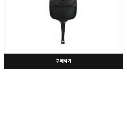
구매하기
:
본품
장
34,400원
총 상품 금액
34,400
원
바
바
구
로
니
구