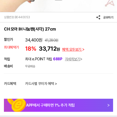
상품번호 B0440053
공유하기
CH 모아 IH 나눔팬(사각) 27cm
할인가
34,400
원
41,280
원
최대혜택가
18%
33,712
원
혜택 모두보기
적립
최대 e.POINT 적립
688P
자세히보기
배송비
무료배송
카드혜택
카드사별 무이자 혜택 >
APP에서 구매하면
1
% 추가 적립