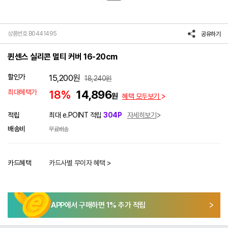
상품번호 B0441495
공유하기
퀸센스 실리콘 멀티 커버 16-20cm
할인가
15,200
원
18,240
원
최대혜택가
18%
14,896
원
혜택 모두보기
적립
최대 e.POINT 적립
304P
자세히보기
배송비
무료배송
카드혜택
카드사별 무이자 혜택 >
APP에서 구매하면
1
% 추가 적립