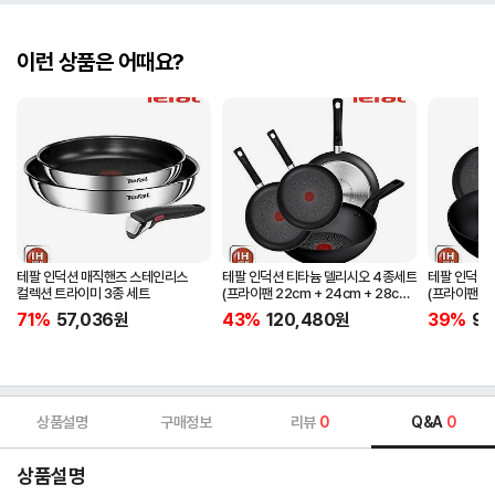
이런 상품은 어때요?
테팔 인덕션 매직핸즈 스테인리스
테팔 인덕션 티타늄 델리시오 4종세트
테팔 인덕션
컬렉션 트라이미 3종 세트
(프라이팬 22cm + 24cm + 28cm
(프라이팬 22
+ 볶음팬 28cm)
28cm)
71%
57,036
원
43%
120,480
원
39%
94
상품설명
구매정보
리뷰
0
Q&A
0
상품설명