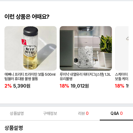
이런 상품은 어때요?
에빠니 프리티 트라이탄 보틀 500ml
루미낙 내열유리 워터저그(스텐) 1.3L
스케이터 프
텀블러 휴대용 물병 물통
유리물병
보틀 케이스
2%
5,390
원
18%
19,012
원
18%
19
상품설명
구매정보
리뷰
0
Q&A
0
상품설명