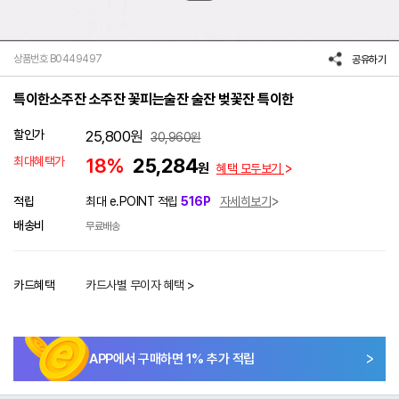
상품번호 B0449497
공유하기
특이한소주잔 소주잔 꽃피는술잔 술잔 벚꽃잔 특이한
할인가
25,800
원
30,960
원
최대혜택가
18%
25,284
원
혜택 모두보기
적립
최대 e.POINT 적립
516P
자세히보기
배송비
무료배송
카드혜택
카드사별 무이자 혜택 >
APP에서 구매하면
1
% 추가 적립