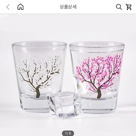
상품상세
1
/
8