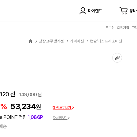
마이랜드
장바
로그인
회원가입
고
냉장고/주방가전
커피머신
캡슐/에스프레소머신
320
원
149,000
원
4%
53,234
원
혜택 모두보기
e.POINT 적립
1,086P
자세히보기
배송