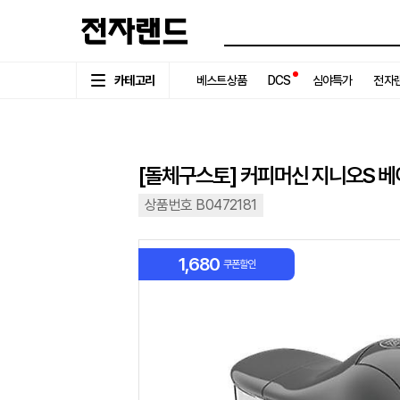
카테고리
베스트상품
DCS
심야특가
전자랜
[돌체구스토] 커피머신 지니오S 
상품번호 B0472181
1,680
쿠폰할인