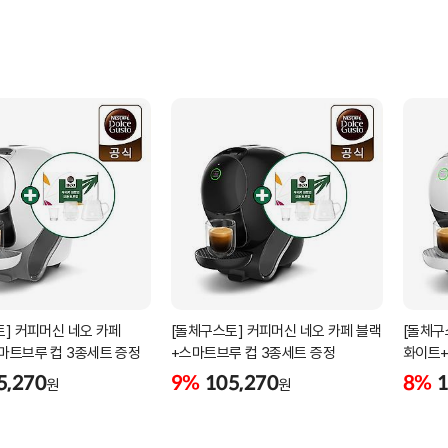
] 커피머신 네오 카페
[돌체구스토] 커피머신 네오 카페 블랙
[돌체구
마트브루 컵 3종세트 증정
+스마트브루 컵 3종세트 증정
화이트+
2박스 (
5,270
9%
105,270
8%
1
원
원