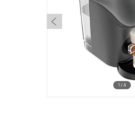
1
/
4