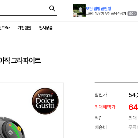
보관 캠핑 끝판왕
코슬리 15인치 무선 폴딩 선풍기
드Biz
가전렌탈
전시상품
베이직 그라파이트
54,
할인가
6
최대혜택가
적립
최대 
배송비
무료