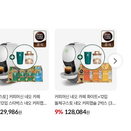
스토] 커피머신 네오 카페
커피머신 네오 카페 화이트+12입
커피
12입 스타벅스 네오 커피캡슐
돌체구스토 네오 커피캡슐 2박스 (3종
돌체
4종 택1)
택1)+증정 (텀블러+디스펜서)
택1
29,986
9%
128,084
9%
원
원