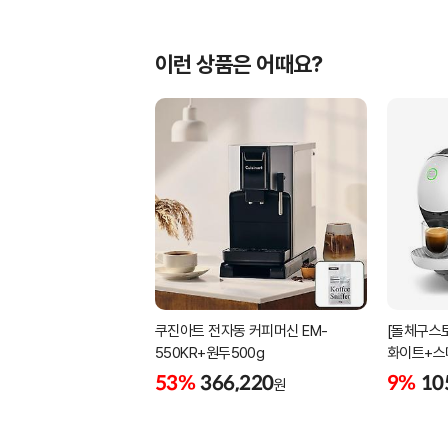
이런 상품은 어때요?
쿠진아트 전자동 커피머신 EM-
[돌체구스토
550KR+원두500g
화이트+스
53%
366,220
9%
10
원