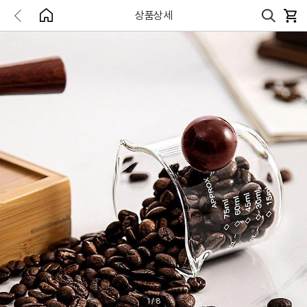
상품상세
1
/
8