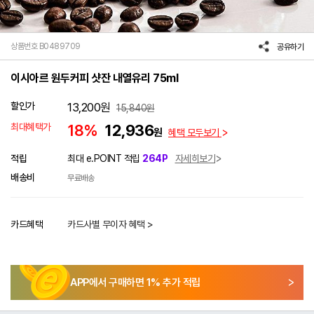
상품번호 B0489709
공유하기
이시아르 원두커피 샷잔 내열유리 75ml
할인가
13,200
원
15,840
원
최대혜택가
18%
12,936
원
혜택 모두보기
적립
최대 e.POINT 적립
264P
자세히보기
배송비
무료배송
카드혜택
카드사별 무이자 혜택 >
APP에서 구매하면
1
% 추가 적립