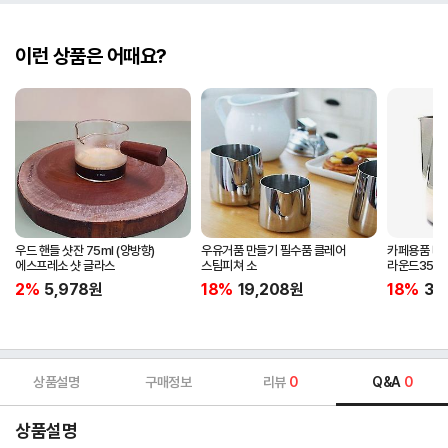
이런 상품은 어때요?
우드 핸들 샷잔 75ml (양방향)
우유거품 만들기 필수품 클레어
카페용품 바
에스프레소 샷 글라스
스팀피쳐 소
라운드350m
2%
5,978
원
18%
19,208
원
18%
39
상품설명
구매정보
리뷰
0
Q&A
0
상품설명