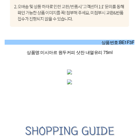
상품번호:BE1F3F
상품명:이시아르 원두커피 샷잔 내열유리 75ml