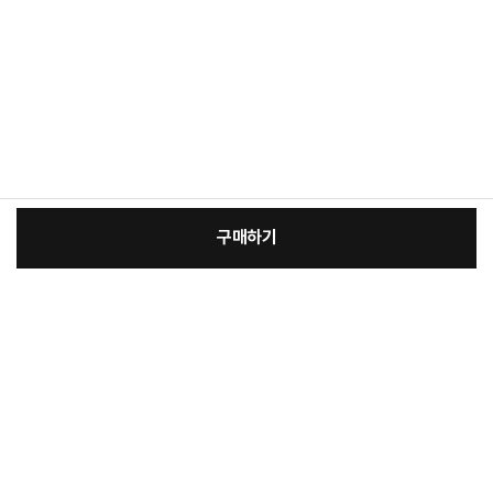
구매하기
:
본품
장
13,200원
총 상품 금액
13,200
원
바
바
구
로
니
구