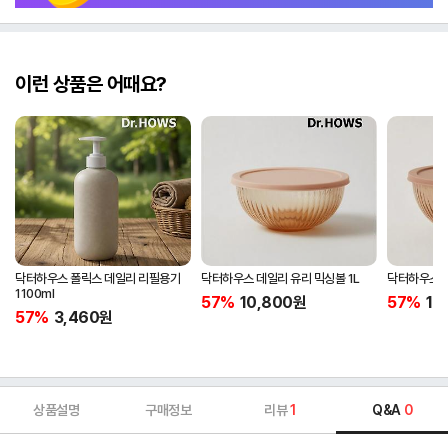
이런 상품은 어때요?
닥터하우스 폴릭스 데일리 리필용기
닥터하우스 데일리 유리 믹싱볼 1L
닥터하우스 데
1100ml
57%
10,800
원
57%
12
57%
3,460
원
상품설명
구매정보
리뷰
1
Q&A
0