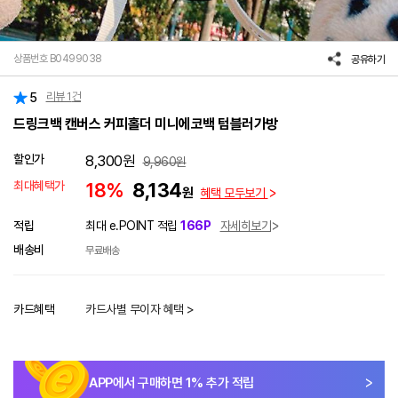
상품번호 B0499038
공유하기
리뷰
1
건
5
드링크백 캔버스 커피홀더 미니에코백 텀블러가방
할인가
8,300
원
9,960
원
최대혜택가
18%
8,134
원
혜택 모두보기
적립
최대 e.POINT 적립
166P
자세히보기
배송비
무료배송
카드혜택
카드사별 무이자 혜택 >
APP에서 구매하면
1
% 추가 적립