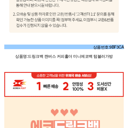
상품번호:9BF3CA
상품명:드링크백 캔버스 커피홀더 미니에코백 텀블러가방