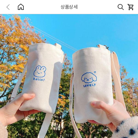
상품상세
1
/
8