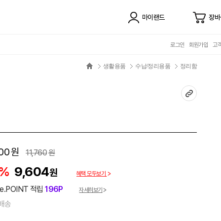
마이랜드
장바
로그인
회원가입
고
생활용품
수납/정리용품
정리함
00
원
11,760
원
8%
9,604
원
혜택 모두보기
e.POINT 적립
196P
자세히보기
배송