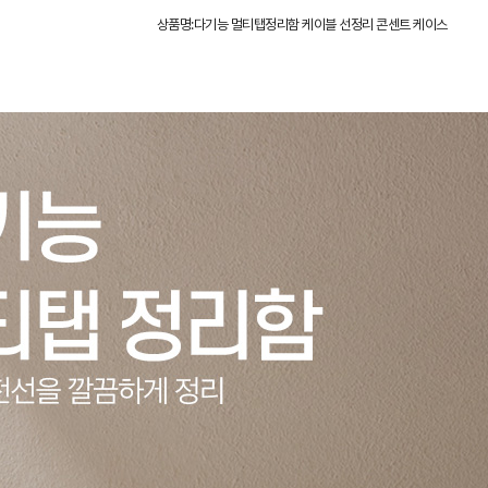
상품명:다기능 멀티탭정리함 케이블 선정리 콘센트 케이스