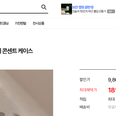
보관 캠핑 끝판왕
코슬리 15인치 무선 폴딩 선풍기
드Biz
가전렌탈
전시상품
 콘센트 케이스
9,8
할인가
1
최대혜택가
적립
최대 
배송비
무료