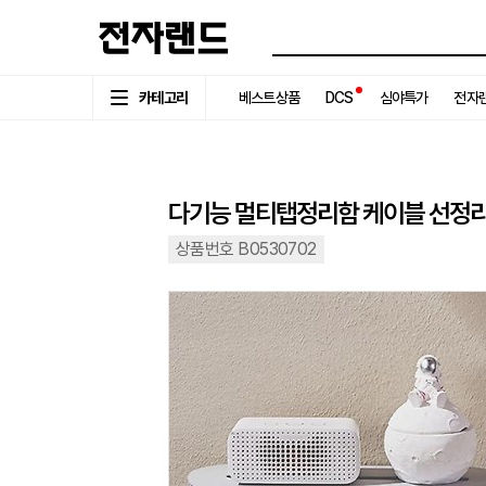
카테고리
베스트상품
DCS
심야특가
전자랜
다기능 멀티탭정리함 케이블 선정리
상품번호 B0530702