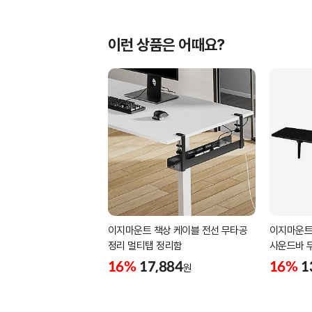
이런 상품은 어때요?
이지마운트 책상 케이블 전선 무타공
이지마운트
정리 멀티탭 정리함
사운드바 
FS-900
16%
17,884
16%
1
원