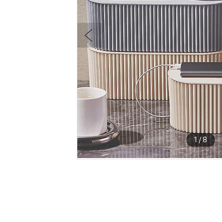
1
/
8