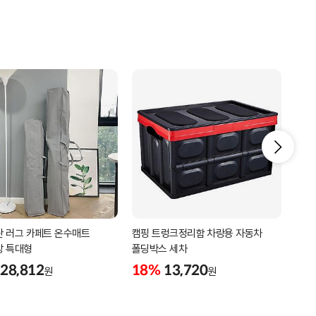
 러그 카페트 온수매트
캠핑 트렁크정리함 차랑용 자동차
멀티
방 특대형
폴딩박스 세차
365
28,812
18%
13,720
18
원
원