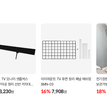
 TV 모니터 셋톱박스
이지마운트 TV 후면 정리 패널 메쉬망
전기장판
무타공 정리 선반 거치대
SMN-03
보관가
3,230
16%
7,908
18%
원
원