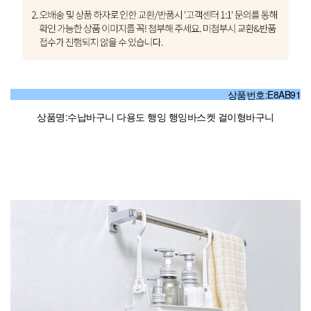
상품번호:E8AB91
상품명:수납바구니 다용도 행잉 행잉바스켓 걸이형바구니