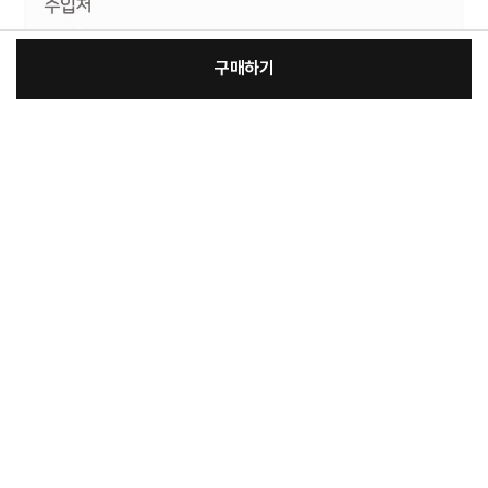
구매하기
:
본품
장
10,500원
총 상품 금액
10,500
원
바
바
구
로
니
구
매