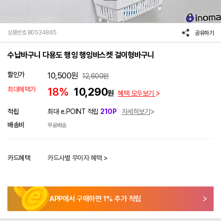
상품번호 B0534865
공유하기
수납바구니 다용도 행잉 행잉바스켓 걸이형바구니
할인가
10,500
원
12,600
원
최대혜택가
18%
10,290
원
혜택 모두보기
적립
최대 e.POINT 적립
210P
자세히보기
배송비
무료배송
카드혜택
카드사별 무이자 혜택 >
APP에서 구매하면
1
% 추가 적립