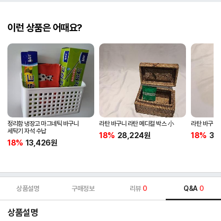
이런 상품은 어때요?
정리함 냉장고 마그네틱 바구니
라탄 바구니 라탄 메디컬 박스 小
라탄 바구니 
세탁기 자석 수납
18%
28,224
원
18%
31,
18%
13,426
원
상품설명
구매정보
리뷰
0
Q&A
0
상품설명