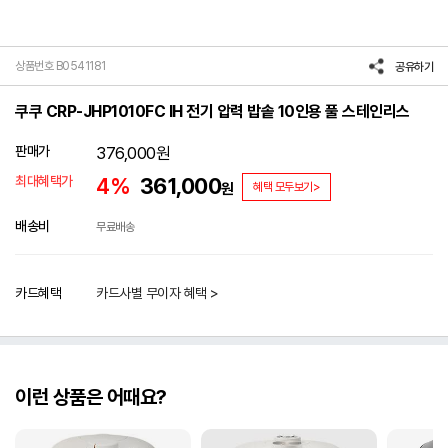
상품번호 B0541181
공유하기
쿠쿠 CRP-JHP1010FC IH 전기 압력 밥솥 10인용 풀 스테인리스
판매가
376,000
원
최대혜택가
4%
361,000
원
혜택 모두보기>
배송비
무료배송
카드혜택
카드사별 무이자 혜택 >
이런 상품은 어때요?