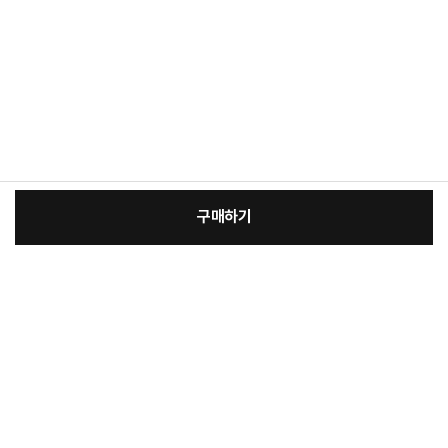
구매하기
[필수] 단품
장
총 상품 금액
376,000
원
바
바
구
로
니
구