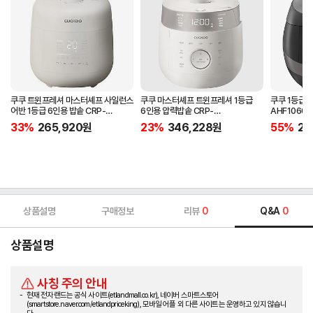
쿠쿠 트윈프레셔 마스터셰프 사일런스
쿠쿠 마스터셰프 트윈프레셔 1등급
쿠쿠 1등급 1
어반 1등급 6인용 밥솥 CRP-
6인용 압력밥솥 CRP-
AHF1060F
UT0610FGW
LHTR0610FGW
33%
265,920
원
23%
346,228
원
55%
22
상품설명
구매정보
리뷰
0
Q&A
0
상품설명
사칭 주의 안내
현재 전자랜드는 공식 사이트(etlandmall.co.kr), 네이버 스마트스토어
(smartstore.naver.com/etlandpriceking), 모바일 어플 외 다른 사이트는 운영하고 있지 않습니