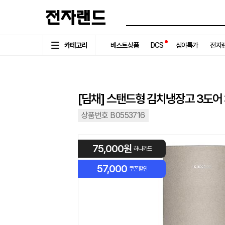
카테고리
베스트상품
DCS
심야특가
전자랜
[딤채] 스탠드형 김치냉장고 3도어 
상품번호 B0553716
75,000원
하나카드
57,000
쿠폰할인