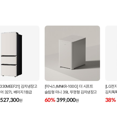
Z330MEEF21] 김치냉장고
[미닉스/MNKR-100G] 더 시프트
[LG전자
어 327L 베이지 1등급
슬림형 미니 39L 뚜껑형 김치냉장고
김치톡톡
설치포
,527,300
60%
399,000
38%
원
원