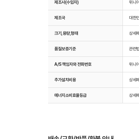
제조사(수입자)
위니
제조국
대한
크기,용량,형태
상세페
품질보증기준
관련법
A/S 책임자와 전화번호
위니아
추가설치비용
상세페
에너지소비효율등급
상세페
배송/교환/반품/환불 안내