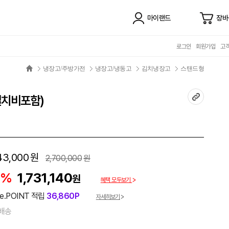
마이랜드
장바
로그인
회원가입
고
냉장고/주방가전
냉장고/냉동고
김치냉장고
스탠드형
설치비포함)
43,000
원
2,700,000
원
6%
1,731,140
원
혜택 모두보기
e.POINT 적립
36,860P
자세히보기
배송