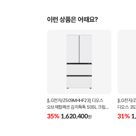
이런 상품은 어때요?
[LG전자/Z509MHHF23] 디오스
[LG전자/
오브제컬렉션 김치톡톡 505L 크림
디오스 3도
화이트
35%
1,620,400
31%
1
원