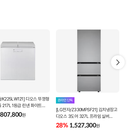
/K225LW121] 디오스 뚜껑형
[LG
온라인 단독
 217L 1등급 린넨 화이트
김치
[LG전자/Z330MPSF21] 김치냉장고
함
491
807,800
27
원
디오스 3도어 327L 프라임 실버
1등급
28%
1,527,300
원