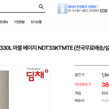
캐리어 한정특가 진행중 !
1인 가구 필수 냉장고 20만원대
드Biz
가전렌탈
전시상품
330L 마블 베이지 NDT33KTMTE (전국무료배송/
1,8
할인가
3
최대혜택가
적립
최대 
배송비
무료