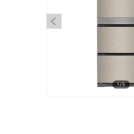
1
/
5