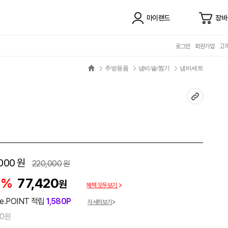
마이랜드
장바
로그인
회원가입
고
주방용품
냄비/솥/찜기
냄비세트
000
원
220,000
원
5%
77,420
원
혜택 모두보기
e.POINT 적립
1,580P
자세히보기
00원