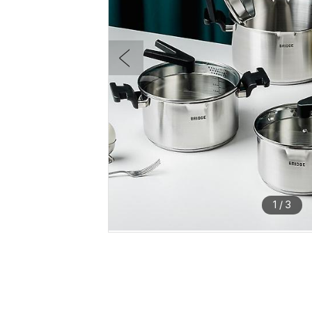
1
/
3