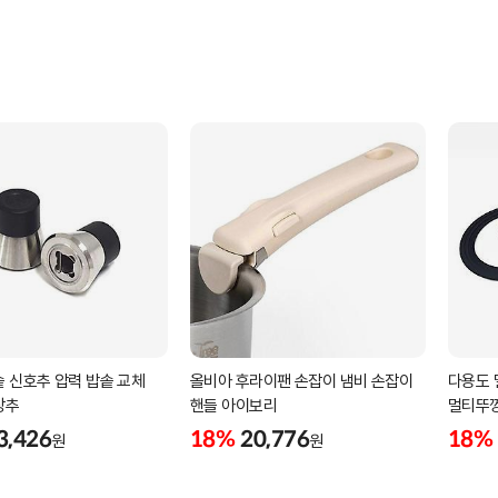
 신호추 압력 밥솥 교체
올비아 후라이팬 손잡이 냄비 손잡이
다용도 
장추
핸들 아이보리
멀티뚜껑
3,426
18%
20,776
18%
원
원