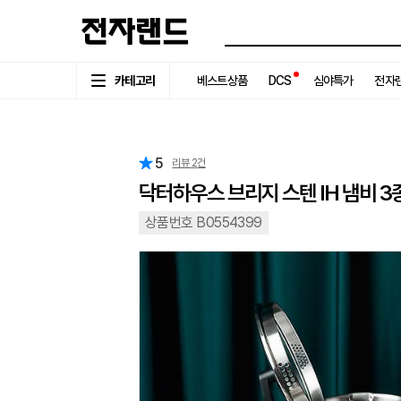
카테고리
베스트상품
DCS
심야특가
전자랜
5
리뷰
2
건
닥터하우스 브리지 스텐 IH 냄비 3
상품번호 B0554399