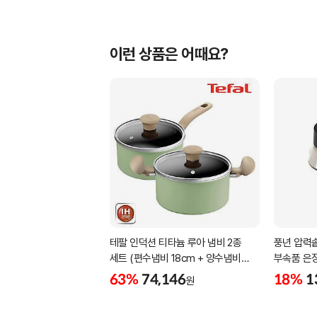
이런 상품은 어때요?
테팔 인덕션 티타늄 루아 냄비 2종
풍년 압력솥
세트 (편수냄비 18cm + 양수냄비
부속품 은
20cm)
63%
74,146
18%
1
원