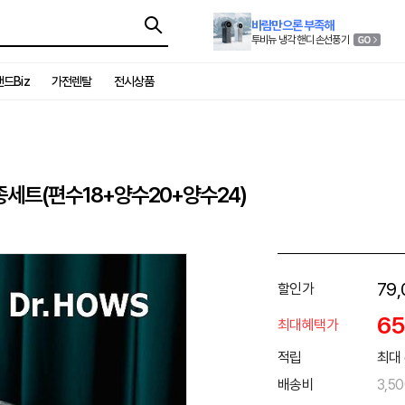
바람만으론 부족해
투비뉴 냉각 핸디 손선풍기
드Biz
가전렌탈
전시상품
종세트(편수18+양수20+양수24)
79,
할인가
6
최대혜택가
적립
최대 
배송비
3,5