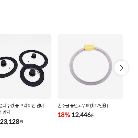
멀티뚜껑 중 프라이팬 냄비
손주물 풍년고무패킹(12인용)
냄비
 방지
18%
12,446
18
원
23,128
원