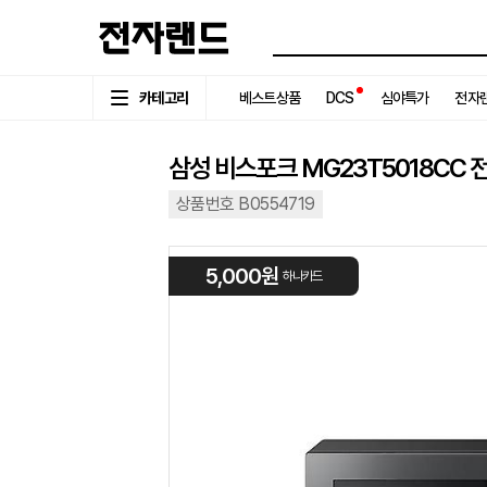
카테고리
베스트상품
DCS
심야특가
전자랜
삼성 비스포크 MG23T5018CC 전
상품번호 B0554719
5,000원
하나카드