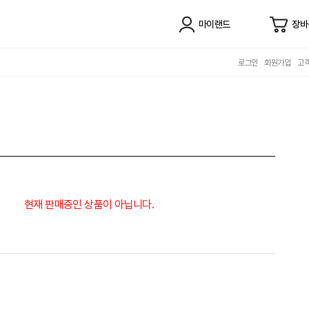
마이랜드
장바
로그인
회원가입
고
현재 판매중인 상품이 아닙니다.