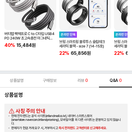
버티탭 팩맥프로 C to C타입 USB4
온라인 단독
온라인 단독
PD 240W 초고속충전 마그네틱
브링 스마트링 블루투스 슬립테크
브링 스마트
케이블 1m
40%
15,484
원
세라믹 블랙 - size 7 (14-15호)
세라믹 블랙 - 
22%
65,856
원
22%
65
상품설명
구매정보
리뷰
0
Q&A
0
상품설명
사칭 주의 안내
현재 전자랜드는 공식 사이트(etlandmall.co.kr), 네이버 스마트스토어
(smartstore.naver.com/etlandpriceking), 모바일 어플 외 다른 사이트는 운영하고 있지 않습니
다.
판매자가 현금 거래 요구 시, 거부하시고
즉시 전자랜드 고객센터로 신고해주세요.