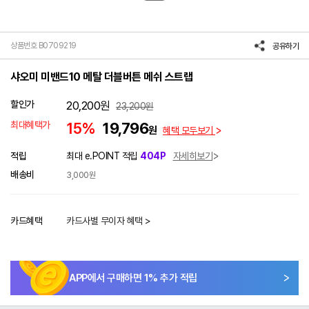
상품번호 B0709219
공유하기
샤오미 미밴드10 메탈 더블버튼 메쉬 스트랩
할인가
20,200
원
23,200
원
최대혜택가
15%
19,796
원
혜택 모두보기
적립
최대 e.POINT 적립
404P
자세히보기
배송비
3,000원
카드혜택
카드사별 무이자 혜택 >
APP에서 구매하면
1
% 추가 적립