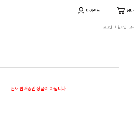
마이랜드
장바
로그인
회원가입
고
현재 판매중인 상품이 아닙니다.