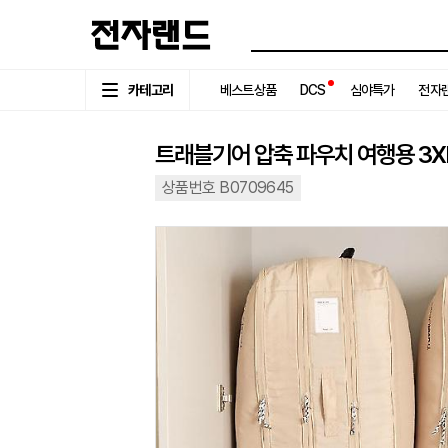
카테고리
베스트상품
DCS
심야특가
전자랜
트래블기어 압축 파우치 여행용 3X
상품번호 B0709645