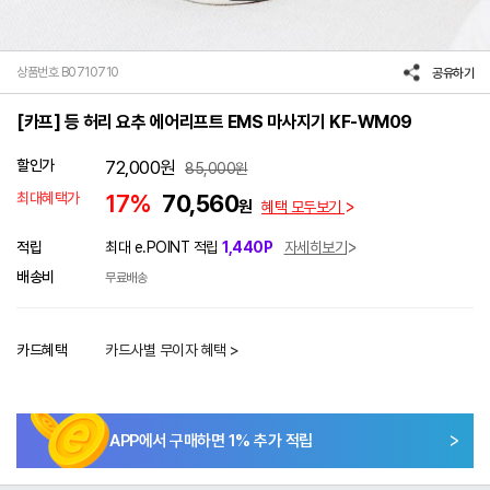
상품번호 B0710710
공유하기
[카프] 등 허리 요추 에어리프트 EMS 마사지기 KF-WM09
할인가
72,000
원
85,000
원
최대혜택가
17%
70,560
원
혜택 모두보기
적립
최대 e.POINT 적립
1,440P
자세히보기
배송비
무료배송
카드혜택
카드사별 무이자 혜택 >
APP에서 구매하면
1
% 추가 적립