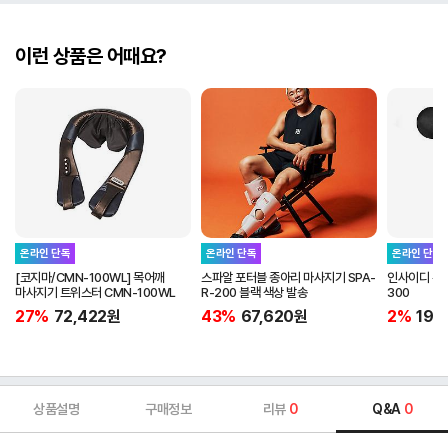
이런 상품은 어때요?
온라인 단독
온라인 단독
온라인 단독
[코지마/CMN-100WL] 목어깨
스파알 포터블 종아리 마사지기 SPA-
인사이디 무선
마사지기 트위스터 CMN-100WL
R-200 블랙 색상 발송
300
27%
72,422
원
43%
67,620
원
2%
19,
상품설명
구매정보
리뷰
0
Q&A
0