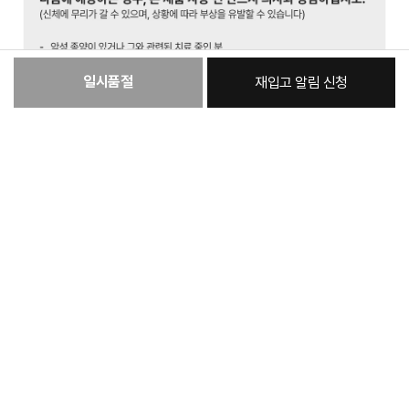
일시품절
재입고 알림 신청
[필수] 단품
총 상품 금액
72,000
원