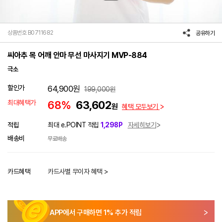
상품번호 B0711682
공유하기
씨아추 목 어깨 안마 무선 마사지기 MVP-884
극소
할인가
64,900
원
199,000
원
최대혜택가
68%
63,602
원
혜택 모두보기
적립
최대 e.POINT 적립
1,298P
자세히보기
배송비
무료배송
카드혜택
카드사별 무이자 혜택 >
APP에서 구매하면
1
% 추가 적립