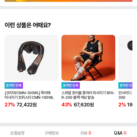
이런 상품은 어때요?
온라인 단독
온라인 단독
온라인 단독
[코지마/CMN-100WL] 목어깨
스파알 포터블 종아리 마사지기 SPA-
인사이디 무선
마사지기 트위스터 CMN-100WL
R-200 블랙 색상 발송
300
27%
72,422
원
43%
67,620
원
2%
19,
상품설명
구매정보
리뷰
0
Q&A
0