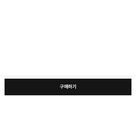
구매하기
[필수] 단품
장
총 상품 금액
64,900
원
바
바