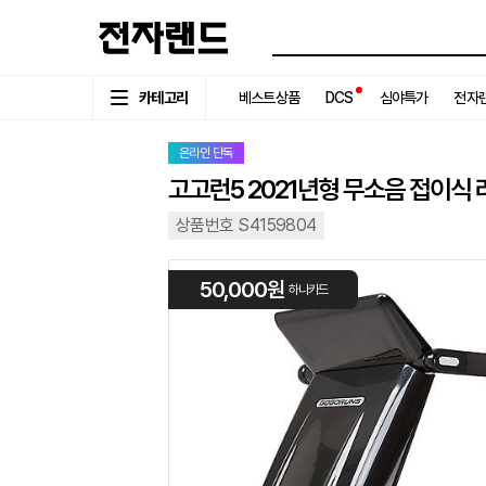
카테고리
베스트상품
DCS
심야특가
전자랜
온라인 단독
고고런5 2021년형 무소음 접이식 
상품번호 S4159804
50,000원
하나카드