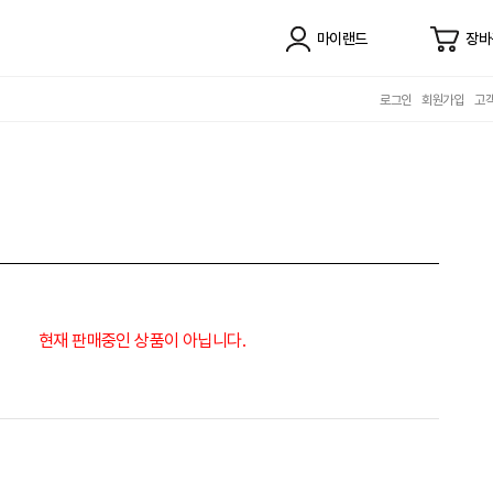
마이랜드
장바
로그인
회원가입
고
현재 판매중인 상품이 아닙니다.