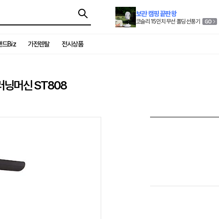
보관 캠핑 끝판왕
코슬리 15인치 무선 폴딩 선풍기
드Biz
가전렌탈
전시상품
러닝머신 ST808