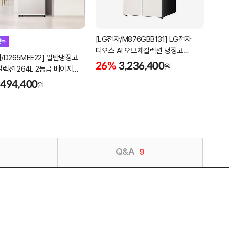
[LG전자/M876GBB131] LG전자
단독
온라
디오스 AI 오브제컬렉션 냉장고
/D265MEE22] 일반냉장고
[캐리
매직스페이스 1등급 4도어 871L
26%
3,236,400
원
렉션 264L 2등급 베이지
슬림
미스트 베이지
함
설치
494,400
40
원
Q&A
9