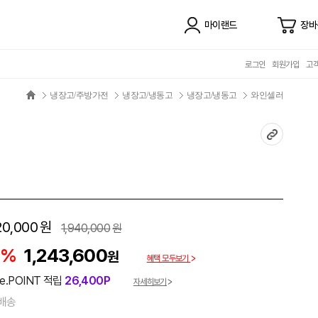
마이랜드
장바
로그인
회원가입
고
냉장고/주방가전
냉장고/냉동고
냉장고/냉동고
와인셀러
20,000
원
1,940,000
원
6%
1,243,600
원
혜택 모두보기
e.POINT 적립
26,400P
자세히보기
배송