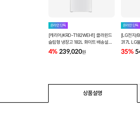
온라인 단독
온라인 단독
[캐리어/KRD-T182WEH1] 클라윈드
[LG전자/B
슬림형 냉장고 182L 화이트 배송설치
317L L
포함
4%
239,020
35%
5
원
상품설명