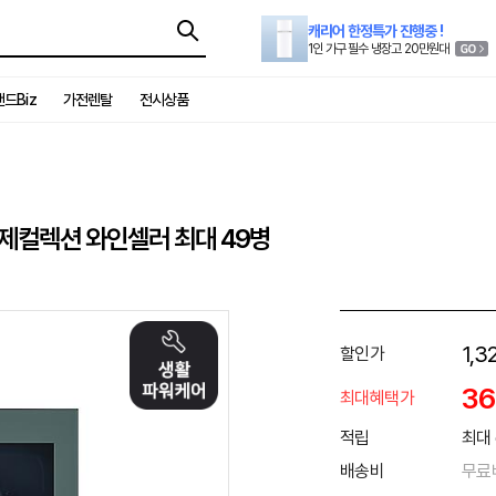
캐리어 한정특가 진행중 !
1인 가구 필수 냉장고 20만원대
드Biz
가전렌탈
전시상품
브제컬렉션 와인셀러 최대 49병
1,3
할인가
3
최대혜택가
적립
최대 
배송비
무료