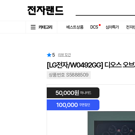
카테고리
베스트상품
DCS
심야특가
전자랜
5
리뷰
12
건
[LG전자/W0492GG] 디오스 오
상품번호 S5888509
50,000원
하나카드
100,000
쿠폰할인