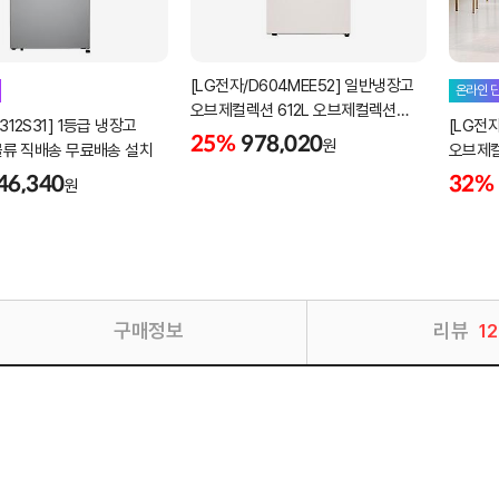
[LG전자/D604MEE52] 일반냉장고
온라인 
오브제컬렉션 612L 오브제컬렉션
312S31] 1등급 냉장고
[LG전자
베이지 LG물류 직배송 무료설치
25%
978,020
원
G물류 직배송 무료배송 설치
오브제컬
설치포
46,340
32%
원
구매정보
리뷰
12