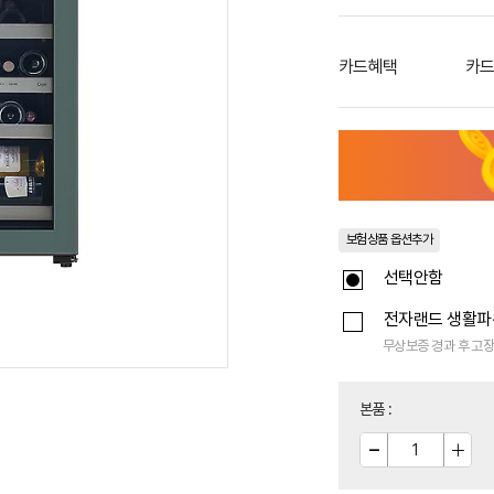
카드혜택
카드
보험상품 옵션추가
선택안함
전자랜드 생활
무상보증 경과 후 고장
본품
: