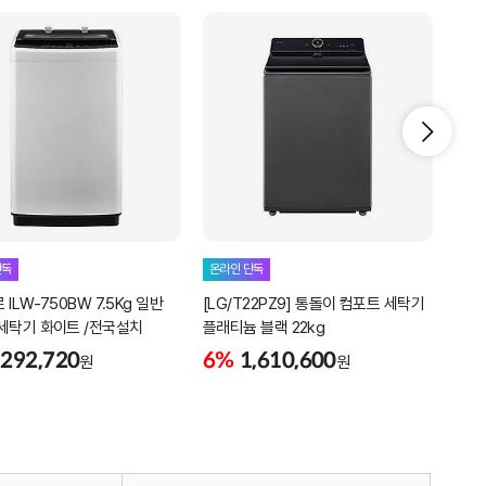
단독
온라인 단독
온라
ILW-750BW 7.5Kg 일반
[LG/T22PZ9] 통돌이 컴포트 세탁기
[삼성
세탁기 화이트 /전국설치
플래티늄 블랙 22kg
세탁기
292,720
6%
1,610,600
6%
원
원