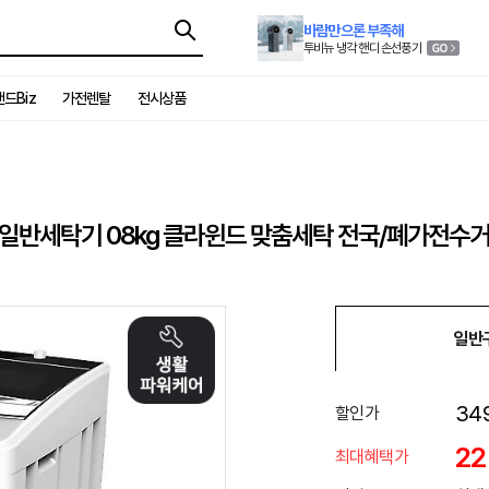
바람만으론 부족해
투비뉴 냉각 핸디 손선풍기
드Biz
가전렌탈
전시상품
 일반세탁기 08kg 클라윈드 맞춤세탁 전국/폐가전수
일반
34
할인가
2
최대혜택가