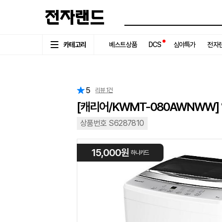
카테고리
베스트상품
DCS
심야특가
전자랜
5
리뷰
1
건
[캐리어/KWMT-080AWNWW]
상품번호 S6287810
15,000원
하나카드