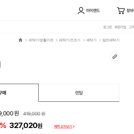
마이랜드
장바
로그인
회원가입
고
세탁기/생활가전
세탁기/건조기
세탁기
일반세탁기
거
구매
렌탈
9,000
원
419,000
원
2%
327,020
원
혜택 모두보기