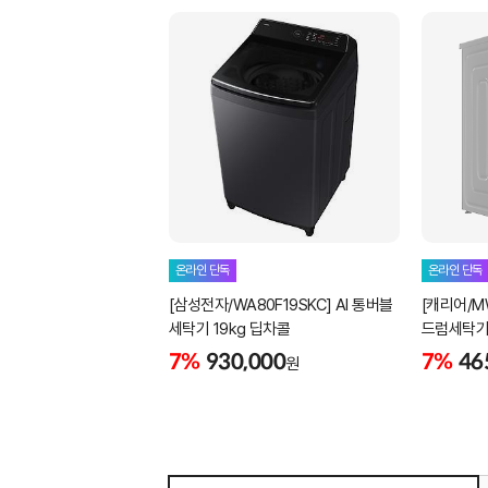
온라인 단독
온라인 단독
[삼성전자/WA80F19SKC] AI 통버블
[캐리어/M
세탁기 19kg 딥차콜
드럼세탁기 
화이트 빌
7%
930,000
7%
46
원