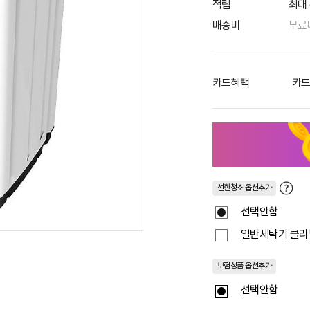
적립
최대 
배송비
무료
카드혜택
카드
선한청소 옵션추가
선택안함
일반세탁기 클리
보험상품 옵션추가
선택안함