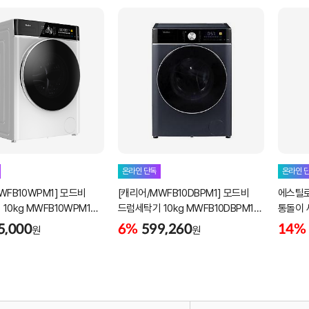
온라인 단독
온라인 
WFB10WPM1] 모드비
[캐리어/MWFB10DBPM1] 모드비
에스틸로 
10kg MWFB10WPM1
드럼세탁기 10kg MWFB10DBPM1
통돌이 
트인X
다크블루 빌트인X
5,000
6%
599,260
14%
원
원