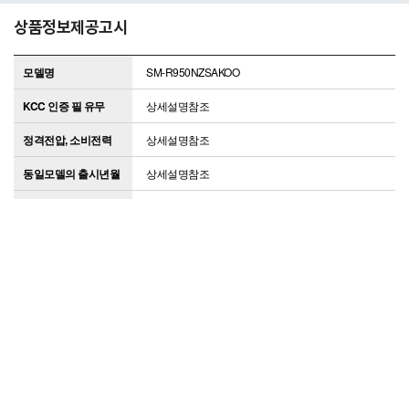
상품정보제공고시
모델명
SM-R950NZSAKOO
KCC 인증 필 유무
상세설명참조
정격전압, 소비전력
상세설명참조
동일모델의 출시년월
상세설명참조
제조사
삼성전자
제조국
베트남
크기/무게
상세설명참조
주요사양
상세설명참조
품질보증기준
공정거래위원회 고시 소비자분쟁해결기준에 준함
A/S 책임자와 전화번
삼성전자서비스센터 / 1588-3366
호